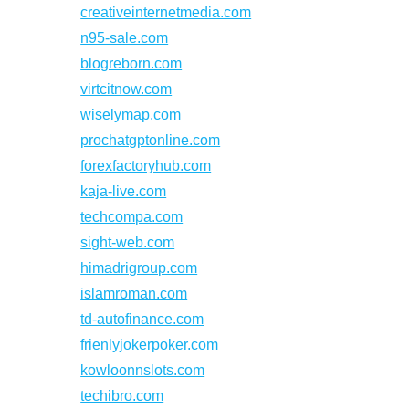
creativeinternetmedia.com
n95-sale.com
blogreborn.com
virtcitnow.com
wiselymap.com
prochatgptonline.com
forexfactoryhub.com
kaja-live.com
techcompa.com
sight-web.com
himadrigroup.com
islamroman.com
td-autofinance.com
frienlyjokerpoker.com
kowloonnslots.com
techibro.com