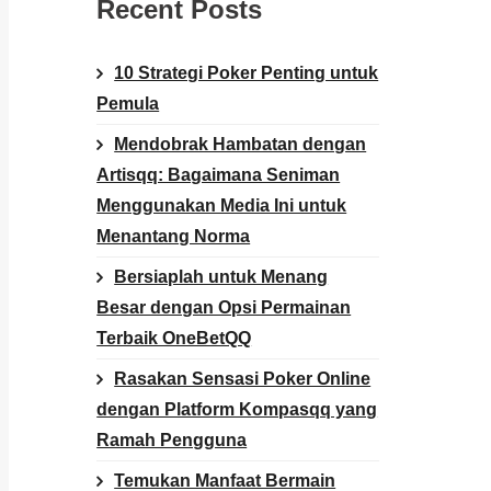
Recent Posts
10 Strategi Poker Penting untuk
Pemula
Mendobrak Hambatan dengan
Artisqq: Bagaimana Seniman
Menggunakan Media Ini untuk
Menantang Norma
Bersiaplah untuk Menang
Besar dengan Opsi Permainan
Terbaik OneBetQQ
Rasakan Sensasi Poker Online
dengan Platform Kompasqq yang
Ramah Pengguna
Temukan Manfaat Bermain