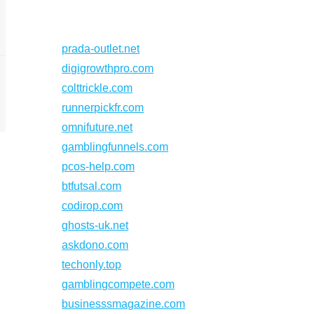
prada-outlet.net
digigrowthpro.com
colttrickle.com
runnerpickfr.com
omnifuture.net
gamblingfunnels.com
pcos-help.com
btfutsal.com
codirop.com
ghosts-uk.net
askdono.com
techonly.top
gamblingcompete.com
businesssmagazine.com