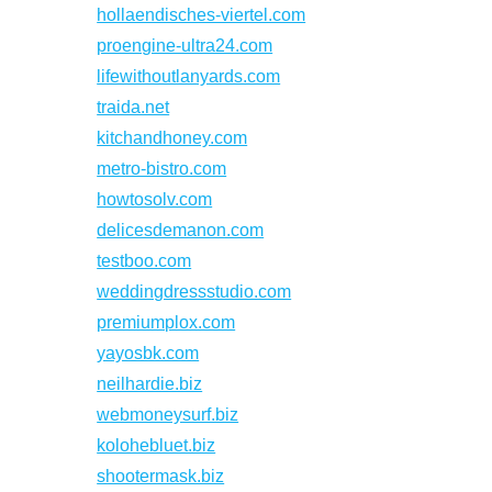
hollaendisches-viertel.com
proengine-ultra24.com
lifewithoutlanyards.com
traida.net
kitchandhoney.com
metro-bistro.com
howtosolv.com
delicesdemanon.com
testboo.com
weddingdressstudio.com
premiumplox.com
yayosbk.com
neilhardie.biz
webmoneysurf.biz
kolohebluet.biz
shootermask.biz