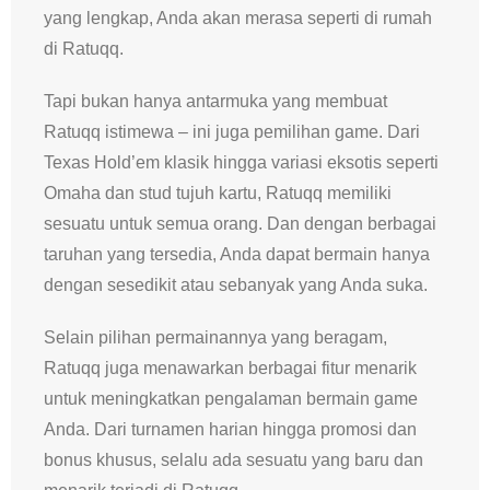
yang lengkap, Anda akan merasa seperti di rumah
di Ratuqq.
Tapi bukan hanya antarmuka yang membuat
Ratuqq istimewa – ini juga pemilihan game. Dari
Texas Hold’em klasik hingga variasi eksotis seperti
Omaha dan stud tujuh kartu, Ratuqq memiliki
sesuatu untuk semua orang. Dan dengan berbagai
taruhan yang tersedia, Anda dapat bermain hanya
dengan sesedikit atau sebanyak yang Anda suka.
Selain pilihan permainannya yang beragam,
Ratuqq juga menawarkan berbagai fitur menarik
untuk meningkatkan pengalaman bermain game
Anda. Dari turnamen harian hingga promosi dan
bonus khusus, selalu ada sesuatu yang baru dan