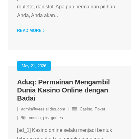
roulette, dan slot. Apa pun permainan pilihan
Anda, Anda akan
…
READ MORE
May 21, 2026
Aduq: Permainan Mengambil
Dunia Kasino Online dengan
Badai
admin@yeezislides.com
Casino
,
Poker
casino
,
pkv games
[ad_1] Kasino online selalu menjadi bentuk
hiburan populer bagi mereka yang ingin