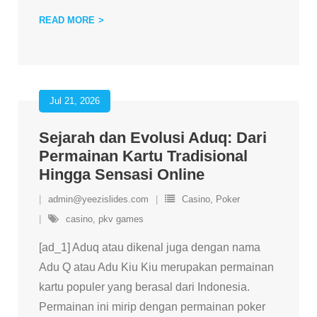
READ MORE
Jul 21, 2026
Sejarah dan Evolusi Aduq: Dari
Permainan Kartu Tradisional
Hingga Sensasi Online
admin@yeezislides.com
Casino
,
Poker
casino
,
pkv games
[ad_1] Aduq atau dikenal juga dengan nama
Adu Q atau Adu Kiu Kiu merupakan permainan
kartu populer yang berasal dari Indonesia.
Permainan ini mirip dengan permainan poker