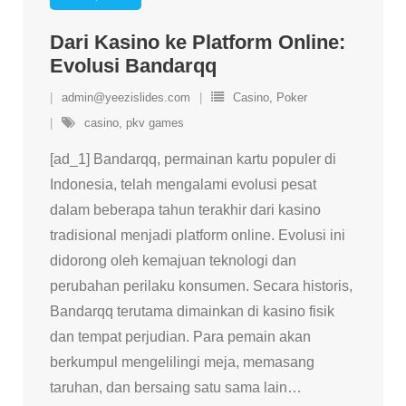
Dari Kasino ke Platform Online:
Evolusi Bandarqq
admin@yeezislides.com
Casino
,
Poker
casino
,
pkv games
[ad_1] Bandarqq, permainan kartu populer di
Indonesia, telah mengalami evolusi pesat
dalam beberapa tahun terakhir dari kasino
tradisional menjadi platform online. Evolusi ini
didorong oleh kemajuan teknologi dan
perubahan perilaku konsumen. Secara historis,
Bandarqq terutama dimainkan di kasino fisik
dan tempat perjudian. Para pemain akan
berkumpul mengelilingi meja, memasang
taruhan, dan bersaing satu sama lain
…