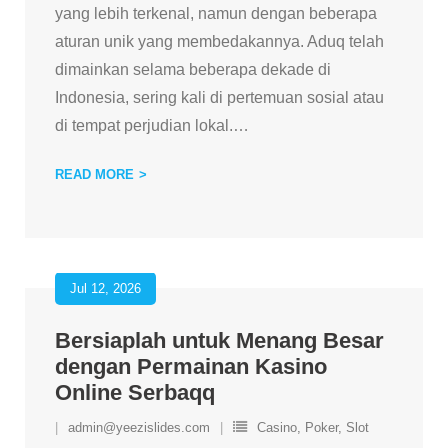
yang lebih terkenal, namun dengan beberapa
aturan unik yang membedakannya. Aduq telah
dimainkan selama beberapa dekade di
Indonesia, sering kali di pertemuan sosial atau
di tempat perjudian lokal.
…
READ MORE
Jul 12, 2026
Bersiaplah untuk Menang Besar
dengan Permainan Kasino
Online Serbaqq
admin@yeezislides.com
Casino
,
Poker
,
Slot