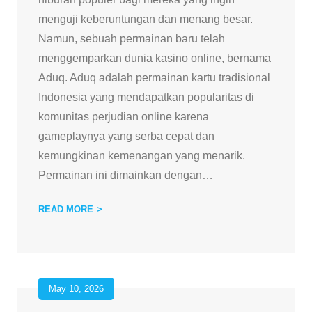
menguji keberuntungan dan menang besar.
Namun, sebuah permainan baru telah
menggemparkan dunia kasino online, bernama
Aduq. Aduq adalah permainan kartu tradisional
Indonesia yang mendapatkan popularitas di
komunitas perjudian online karena
gameplaynya yang serba cepat dan
kemungkinan kemenangan yang menarik.
Permainan ini dimainkan dengan
…
READ MORE
May 10, 2026