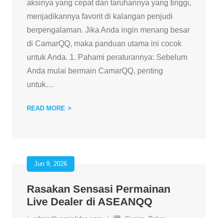
aksinya yang cepat dan taruhannya yang tinggi,
menjadikannya favorit di kalangan penjudi
berpengalaman. Jika Anda ingin menang besar
di CamarQQ, maka panduan utama ini cocok
untuk Anda. 1. Pahami peraturannya: Sebelum
Anda mulai bermain CamarQQ, penting
untuk
…
READ MORE
Jun 9, 2026
Rasakan Sensasi Permainan
Live Dealer di ASEANQQ