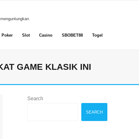
n menguntungkan.
Poker
Slot
Casino
SBOBET88
Togel
AT GAME KLASIK INI
Search
SEARCH