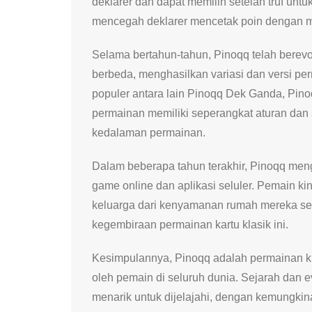
deklarer dan dapat memilih setelan truf unt
mencegah deklarer mencetak poin dengan 
Selama bertahun-tahun, Pinoqq telah berev
berbeda, menghasilkan variasi dan versi p
populer antara lain Pinoqq Dek Ganda, Pino
permainan memiliki seperangkat aturan dan
kedalaman permainan.
Dalam beberapa tahun terakhir, Pinoqq meng
game online dan aplikasi seluler. Pemain k
keluarga dari kenyamanan rumah mereka sen
kegembiraan permainan kartu klasik ini.
Kesimpulannya, Pinoqq adalah permainan klas
oleh pemain di seluruh dunia. Sejarah dan
menarik untuk dijelajahi, dengan kemungkina