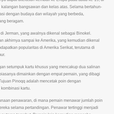
i kalangan bangsawan dan kelas atas. Selama bertahun-
tasi dengan budaya dan wilayah yang berbeda,
yang beragam.
di Jerman, yang awalnya dikenal sebagai Binokel.
an akhirnya sampai ke Amerika, yang kemudian dikenal
apatkan popularitas di Amerika Serikat, terutama di
ur.
an setumpuk kartu khusus yang mencakup dua salinan
ni biasanya dimainkan dengan empat pemain, yang dibagi
g. Tujuan Pinoqq adalah mencetak poin dengan
kombinasi kartu.
ggunaan penawaran, di mana pemain menawar jumlah poin
mereka selama pertandingan. Penawar tertinggi menjadi