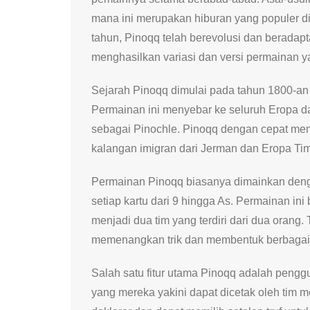
mana ini merupakan hiburan yang populer d
tahun, Pinoqq telah berevolusi dan beradap
menghasilkan variasi dan versi permainan 
Sejarah Pinoqq dimulai pada tahun 1800-an 
Permainan ini menyebar ke seluruh Eropa d
sebagai Pinochle. Pinoqq dengan cepat mend
kalangan imigran dari Jerman dan Eropa Tim
Permainan Pinoqq biasanya dimainkan deng
setiap kartu dari 9 hingga As. Permainan i
menjadi dua tim yang terdiri dari dua oran
memenangkan trik dan membentuk berbagai 
Salah satu fitur utama Pinoqq adalah pen
yang mereka yakini dapat dicetak oleh tim 