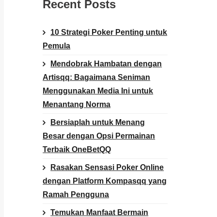
Recent Posts
10 Strategi Poker Penting untuk
Pemula
Mendobrak Hambatan dengan
Artisqq: Bagaimana Seniman
Menggunakan Media Ini untuk
Menantang Norma
Bersiaplah untuk Menang
Besar dengan Opsi Permainan
Terbaik OneBetQQ
Rasakan Sensasi Poker Online
dengan Platform Kompasqq yang
Ramah Pengguna
Temukan Manfaat Bermain