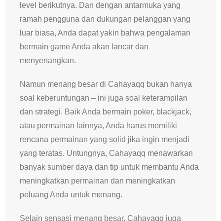
level berikutnya. Dan dengan antarmuka yang
ramah pengguna dan dukungan pelanggan yang
luar biasa, Anda dapat yakin bahwa pengalaman
bermain game Anda akan lancar dan
menyenangkan.
Namun menang besar di Cahayaqq bukan hanya
soal keberuntungan – ini juga soal keterampilan
dan strategi. Baik Anda bermain poker, blackjack,
atau permainan lainnya, Anda harus memiliki
rencana permainan yang solid jika ingin menjadi
yang teratas. Untungnya, Cahayaqq menawarkan
banyak sumber daya dan tip untuk membantu Anda
meningkatkan permainan dan meningkatkan
peluang Anda untuk menang.
Selain sensasi menang besar, Cahayaqq juga