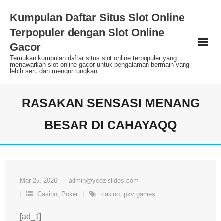
Skip
Kumpulan Daftar Situs Slot Online
to
Terpopuler dengan Slot Online
content
Gacor
Temukan kumpulan daftar situs slot online terpopuler yang
menawarkan slot online gacor untuk pengalaman bermain yang
lebih seru dan menguntungkan.
RASAKAN SENSASI MENANG
BESAR DI CAHAYAQQ
Mar 25, 2026
admin@yeezislides.com
Casino
,
Poker
casino
,
pkv games
[ad_1]