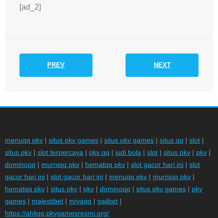
[ad_2]
PREV
NEXT
menuqq pkv
|
situs pkv games
|
situs pkv games
|
situs qq
|
slot
|
situs pkv
|
slot terpercaya
|
pkv qq
|
judi bola
|
slot
|
situs pkv
|
pkv
|
dominoqq
|
murniqq pkv
|
hematqq pkv
|
slot gacor hari ini
|
slot
gacor hari ini
|
slot gacor hari ini
|
menuqq pkv
|
murniqq pkv
|
hematqq pkv
|
situs pkv
|
pkv
|
dominoqq
|
situs pkv games
|
pkv
games
|
majestibet
|
miyaqq
|
gajibet
|
https://ahliqq.pkvgamesresmi.org/