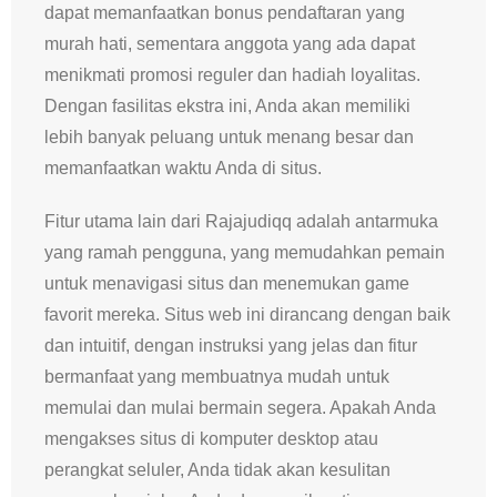
dapat memanfaatkan bonus pendaftaran yang
murah hati, sementara anggota yang ada dapat
menikmati promosi reguler dan hadiah loyalitas.
Dengan fasilitas ekstra ini, Anda akan memiliki
lebih banyak peluang untuk menang besar dan
memanfaatkan waktu Anda di situs.
Fitur utama lain dari Rajajudiqq adalah antarmuka
yang ramah pengguna, yang memudahkan pemain
untuk menavigasi situs dan menemukan game
favorit mereka. Situs web ini dirancang dengan baik
dan intuitif, dengan instruksi yang jelas dan fitur
bermanfaat yang membuatnya mudah untuk
memulai dan mulai bermain segera. Apakah Anda
mengakses situs di komputer desktop atau
perangkat seluler, Anda tidak akan kesulitan