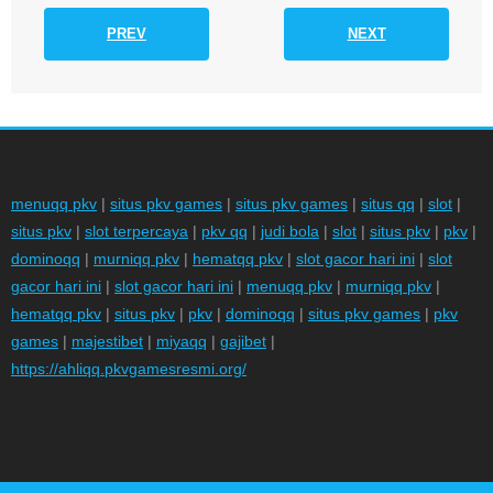
PREV
NEXT
menuqq pkv
|
situs pkv games
|
situs pkv games
|
situs qq
|
slot
|
situs pkv
|
slot terpercaya
|
pkv qq
|
judi bola
|
slot
|
situs pkv
|
pkv
|
dominoqq
|
murniqq pkv
|
hematqq pkv
|
slot gacor hari ini
|
slot
gacor hari ini
|
slot gacor hari ini
|
menuqq pkv
|
murniqq pkv
|
hematqq pkv
|
situs pkv
|
pkv
|
dominoqq
|
situs pkv games
|
pkv
games
|
majestibet
|
miyaqq
|
gajibet
|
https://ahliqq.pkvgamesresmi.org/