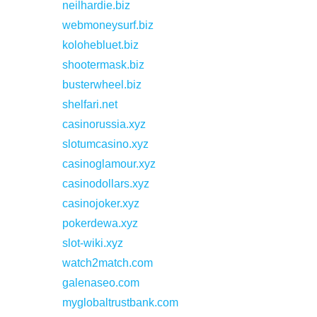
neilhardie.biz
webmoneysurf.biz
kolohebluet.biz
shootermask.biz
busterwheel.biz
shelfari.net
casinorussia.xyz
slotumcasino.xyz
casinoglamour.xyz
casinodollars.xyz
casinojoker.xyz
pokerdewa.xyz
slot-wiki.xyz
watch2match.com
galenaseo.com
myglobaltrustbank.com