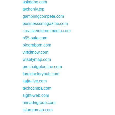
askdono.com
techonly.top
gamblingcompete.com
businesssmagazine.com
creativeinternetmedia.com
n95-sale.com
blogreborn.com
virtcitnow.com
wiselymap.com
prochatgptonline.com
forexfactoryhub.com
kaja-live.com
techcompa.com
sight-web.com
himadrigroup.com
islamroman.com