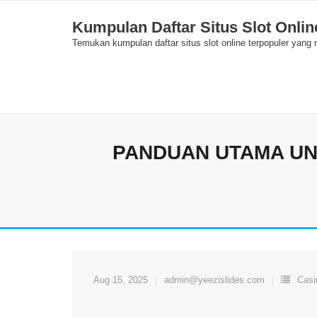
Skip
Kumpulan Daftar Situs Slot Onlin
to
Temukan kumpulan daftar situs slot online terpopuler yan
content
PANDUAN UTAMA UN
Aug 15, 2025
admin@yeezislides.com
Casi