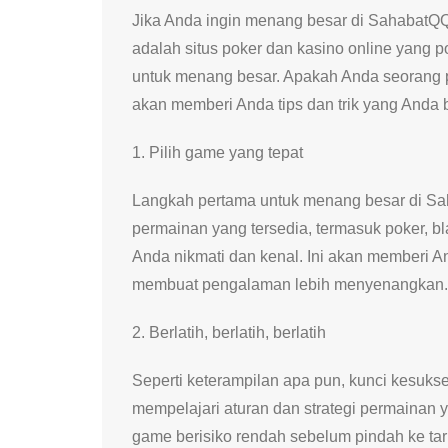
Jika Anda ingin menang besar di SahabatQQ
adalah situs poker dan kasino online yang
untuk menang besar. Apakah Anda seorang 
akan memberi Anda tips dan trik yang Anda b
1. Pilih game yang tepat
Langkah pertama untuk menang besar di Sa
permainan yang tersedia, termasuk poker, bl
Anda nikmati dan kenal. Ini akan memberi 
membuat pengalaman lebih menyenangkan.
2. Berlatih, berlatih, berlatih
Seperti keterampilan apa pun, kunci kesuks
mempelajari aturan dan strategi permainan 
game berisiko rendah sebelum pindah ke tar