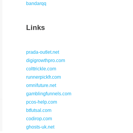
bandarqq
Links
prada-outlet.net
digigrowthpro.com
colttrickle.com
runnerpickfr.com
omnifuture.net
gamblingfunnels.com
pcos-help.com
btfutsal.com
codirop.com
ghosts-uk.net