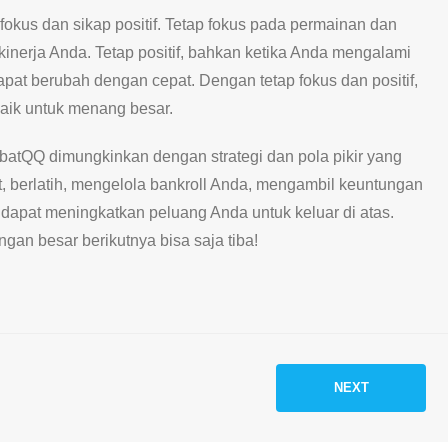
us dan sikap positif. Tetap fokus pada permainan dan
nerja Anda. Tetap positif, bahkan ketika Anda mengalami
pat berubah dengan cepat. Dengan tetap fokus dan positif,
aik untuk menang besar.
atQQ dimungkinkan dengan strategi dan pola pikir yang
, berlatih, mengelola bankroll Anda, mengambil keuntungan
a dapat meningkatkan peluang Anda untuk keluar di atas.
gan besar berikutnya bisa saja tiba!
NEXT