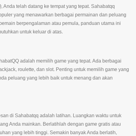
, Anda telah datang ke tempat yang tepat. Sahabatqq
 populer yang menawarkan berbagai permainan dan peluang
pemain berpengalaman atau pemula, panduan utama ini
utuhkan untuk keluar di atas.
habatQQ adalah memilih game yang tepat. Ada berbagai
ackjack, roulette, dan slot. Penting untuk memilih game yang
Anda peluang yang lebih baik untuk menang dan akan
esan di Sahabatqq adalah latihan. Luangkan waktu untuk
yang Anda mainkan. Berlatihlah dengan game gratis atau
uhan yang lebih tinggi. Semakin banyak Anda berlatih,