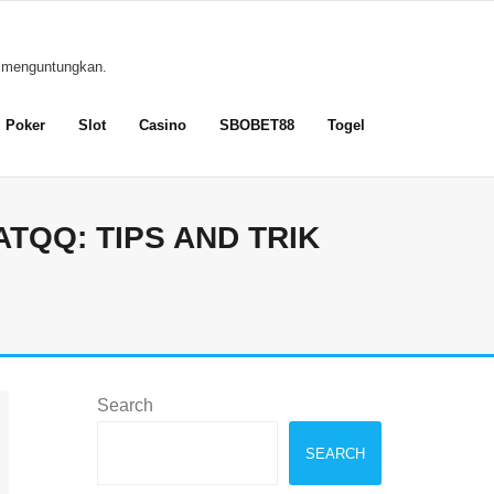
n menguntungkan.
Poker
Slot
Casino
SBOBET88
Togel
QQ: TIPS AND TRIK
Search
SEARCH