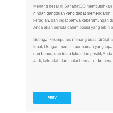
Menang besar di SahabatQQ membutuhkan fok
hindari gangguan yang dapat memengaruhi ki
kerugian, dan ingat bahwa keberuntungan da
Anda akan berada dalam posisi yang lebih b
Sebagai kesimpulan, menang besar di Sahab
tepat. Dengan memilih permainan yang tepat
dari bonus, dan tetap fokus dan positif, And
Jadi, keluarlah dan mulai bermain – kemenan
PREV