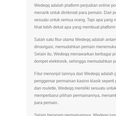
Wedeqq adalah platform perjudian online 
menarik untuk dinikmati para pemain. Dari p
sesuatu untuk semua orang. Tapi apa yang 
lihat lebih dekat apa yang membuat platform 
Salah satu fitur utama Wedeqq adalah anta
dinavigasi, memudahkan pemain menemukan 
Selain itu, Wedeqq menawarkan berbagai pili
dompet elektronik, sehingga memudahkan p
Fitur menonjol lainnya dari Wedeqq adalah
penggemar permainan kasino klasik seperti 
dan roulette, Wedeqq memiliki sesuatu untuk
memperbarui pilihan permainannya, menamba
para pemain.
Selain beragam permainannya, Wedeqq jug