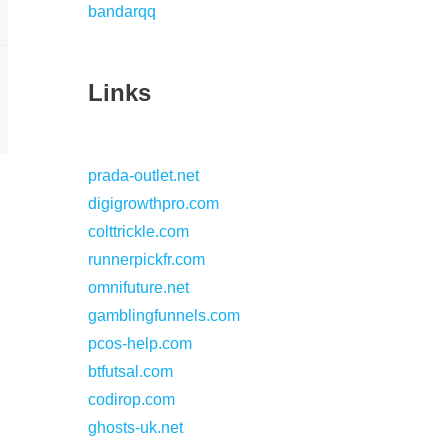
bandarqq
Links
prada-outlet.net
digigrowthpro.com
colttrickle.com
runnerpickfr.com
omnifuture.net
gamblingfunnels.com
pcos-help.com
btfutsal.com
codirop.com
ghosts-uk.net