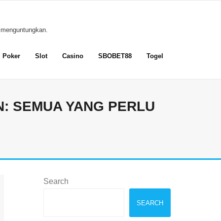
n menguntungkan.
Poker
Slot
Casino
SBOBET88
Togel
: SEMUA YANG PERLU
Search
SEARCH