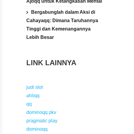
Ajoqq untuk Ketangkasan Mental
Bergabunglah dalam Aksi di
Cahayaqq: Dimana Taruhannya
Tinggi dan Kemenangannya
Lebih Besar
LINK LAINNYA
judi slot
ahliqq
qq
dominoqq pkv
pragmatic play
dominoqq