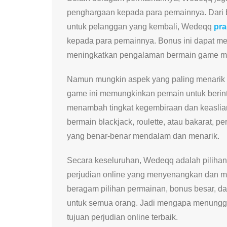
penghargaan kepada para pemainnya. Dari b
untuk pelanggan yang kembali, Wedeqq
pra
kepada para pemainnya. Bonus ini dapat
meningkatkan pengalaman bermain game me
Namun mungkin aspek yang paling menarik 
game ini memungkinkan pemain untuk berinte
menambah tingkat kegembiraan dan keaslia
bermain blackjack, roulette, atau bakarat
yang benar-benar mendalam dan menarik.
Secara keseluruhan, Wedeqq adalah piliha
perjudian online yang menyenangkan dan 
beragam pilihan permainan, bonus besar, d
untuk semua orang. Jadi mengapa menunggu?
tujuan perjudian online terbaik.