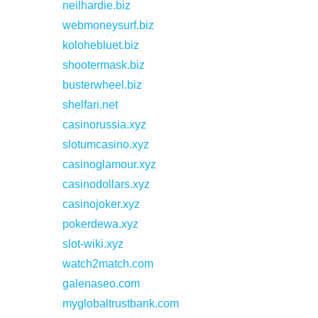
neilhardie.biz
webmoneysurf.biz
kolohebluet.biz
shootermask.biz
busterwheel.biz
shelfari.net
casinorussia.xyz
slotumcasino.xyz
casinoglamour.xyz
casinodollars.xyz
casinojoker.xyz
pokerdewa.xyz
slot-wiki.xyz
watch2match.com
galenaseo.com
myglobaltrustbank.com