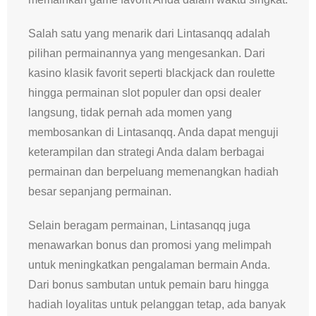
Salah satu yang menarik dari Lintasanqq adalah
pilihan permainannya yang mengesankan. Dari
kasino klasik favorit seperti blackjack dan roulette
hingga permainan slot populer dan opsi dealer
langsung, tidak pernah ada momen yang
membosankan di Lintasanqq. Anda dapat menguji
keterampilan dan strategi Anda dalam berbagai
permainan dan berpeluang memenangkan hadiah
besar sepanjang permainan.
Selain beragam permainan, Lintasanqq juga
menawarkan bonus dan promosi yang melimpah
untuk meningkatkan pengalaman bermain Anda.
Dari bonus sambutan untuk pemain baru hingga
hadiah loyalitas untuk pelanggan tetap, ada banyak