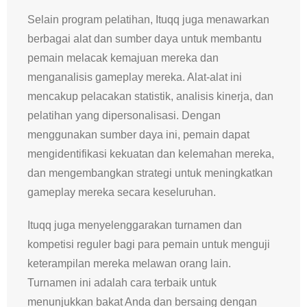
Selain program pelatihan, Ituqq juga menawarkan
berbagai alat dan sumber daya untuk membantu
pemain melacak kemajuan mereka dan
menganalisis gameplay mereka. Alat-alat ini
mencakup pelacakan statistik, analisis kinerja, dan
pelatihan yang dipersonalisasi. Dengan
menggunakan sumber daya ini, pemain dapat
mengidentifikasi kekuatan dan kelemahan mereka,
dan mengembangkan strategi untuk meningkatkan
gameplay mereka secara keseluruhan.
Ituqq juga menyelenggarakan turnamen dan
kompetisi reguler bagi para pemain untuk menguji
keterampilan mereka melawan orang lain.
Turnamen ini adalah cara terbaik untuk
menunjukkan bakat Anda dan bersaing dengan