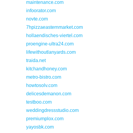
maintenance.com
infoorator.com
novte.com
7hpizzaeasternmarket.com
hollaendisches-viertel.com
proengine-ultra24.com
lifewithoutlanyards.com
traida.net
kitchandhoney.com
metro-bistro.com
howtosolv.com
delicesdemanon.com
testboo.com
weddingdressstudio.com
premiumplox.com
yayosbk.com