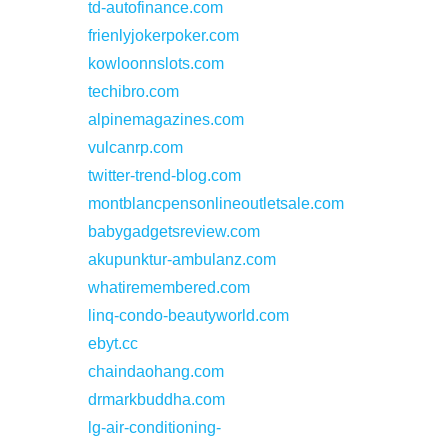
td-autofinance.com
frienlyjokerpoker.com
kowloonnslots.com
techibro.com
alpinemagazines.com
vulcanrp.com
twitter-trend-blog.com
montblancpensonlineoutletsale.com
babygadgetsreview.com
akupunktur-ambulanz.com
whatiremembered.com
linq-condo-beautyworld.com
ebyt.cc
chaindaohang.com
drmarkbuddha.com
lg-air-conditioning-