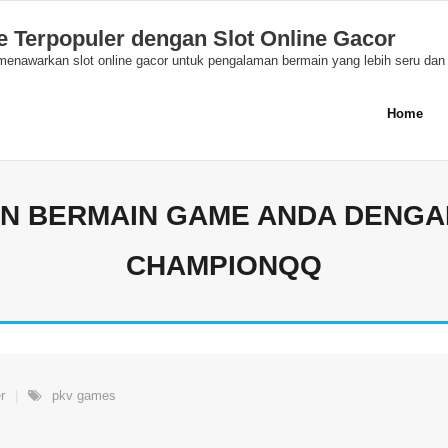
e Terpopuler dengan Slot Online Gacor
g menawarkan slot online gacor untuk pengalaman bermain yang lebih seru da
Home
N BERMAIN GAME ANDA DENGA
CHAMPIONQQ
r
pkv games