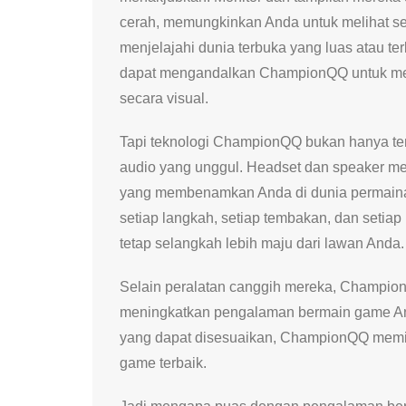
cerah, memungkinkan Anda untuk melihat seti
menjelajahi dunia terbuka yang luas atau t
dapat mengandalkan ChampionQQ untuk m
secara visual.
Tapi teknologi ChampionQQ bukan hanya ten
audio yang unggul. Headset dan speaker mer
yang membenamkan Anda di dunia permain
setiap langkah, setiap tembakan, dan setia
tetap selangkah lebih maju dari lawan Anda.
Selain peralatan canggih mereka, Champio
meningkatkan pengalaman bermain game And
yang dapat disesuaikan, ChampionQQ memi
game terbaik.