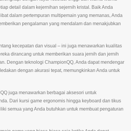
ap detail dalam kejernihan sejernih kristal. Baik Anda
erlibat dalam pertempuran multipemain yang memanas, Anda
emberikan pengalaman yang mendalam dan menakjubkan
tang kecepatan dan visual – ini juga menawarkan kualitas
eka dirancang untuk memberikan suara jernih dan jernih
an. Dengan teknologi ChampionQQ, Anda dapat mendengar
p ledakan dengan akurasi tepat, memungkinkan Anda untuk
nQQ juga menawarkan berbagai aksesori untuk
a. Dari kursi game ergonomis hingga keyboard dan tikus
liki semua yang Anda butuhkan untuk membuat pengaturan