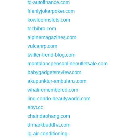
td-autofinance.com
frienlyjokerpoker.com
kowloonnslots.com
techibro.com
alpinemagazines.com
vulcanrp.com
twitter-trend-blog.com
montblancpensonlineoutletsale.com
babygadgetsreview.com
akupunktur-ambulanz.com
whatiremembered.com
linq-condo-beautyworld.com
ebyt.cc
chaindaohang.com
drmarkbuddha.com
lg-air-conditioning-