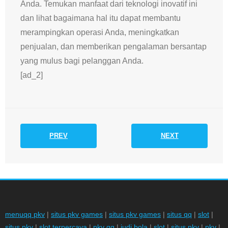
Anda. Temukan manfaat dari teknologi inovatif ini
dan lihat bagaimana hal itu dapat membantu
merampingkan operasi Anda, meningkatkan
penjualan, dan memberikan pengalaman bersantap
yang mulus bagi pelanggan Anda.
[ad_2]
PREV
NEXT
menuqq pkv
|
situs pkv games
|
situs pkv games
|
situs qq
|
slot
|
situs pkv
|
slot terpercaya
|
pkv qq
|
judi bola
|
slot
|
situs pkv
|
pkv
|