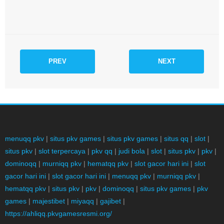
PREV
NEXT
menuqq pkv
|
situs pkv games
|
situs pkv games
|
situs qq
|
slot
|
situs pkv
|
slot terpercaya
|
pkv qq
|
judi bola
|
slot
|
situs pkv
|
pkv
|
dominoqq
|
murniqq pkv
|
hematqq pkv
|
slot gacor hari ini
|
slot
gacor hari ini
|
slot gacor hari ini
|
menuqq pkv
|
murniqq pkv
|
hematqq pkv
|
situs pkv
|
pkv
|
dominoqq
|
situs pkv games
|
pkv
games
|
majestibet
|
miyaqq
|
gajibet
|
https://ahliqq.pkvgamesresmi.org/