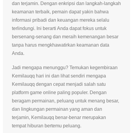
dan terjamin. Dengan enkripsi dan langkah-langkah
keamanan terbaik, pemain dapat yakin bahwa
informasi pribadi dan keuangan mereka selalu
terlindungi. Ini berarti Anda dapat fokus untuk
bersenang-senang dan meraih kemenangan besar
tanpa harus mengkhawatirkan keamanan data
Anda.
Jadi mengapa menunggu? Temukan kegembiraan
Kemilauqq hari ini dan lihat sendiri mengapa
Kemilauqq dengan cepat menjadi salah satu
platform game online paling populer. Dengan
beragam permainan, peluang untuk menang besar,
dan lingkungan permainan yang aman dan
terjamin, Kemilauqq benar-benar merupakan
tempat hiburan bertemu peluang.