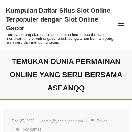
Skip
Kumpulan Daftar Situs Slot Online
to
Terpopuler dengan Slot Online
content
Gacor
Temukan kumpulan daftar situs slot online terpopuler yang
menawarkan slot online gacor untuk pengalaman bermain yang
lebih seru dan menguntungkan.
TEMUKAN DUNIA PERMAINAN
ONLINE YANG SERU BERSAMA
ASEANQQ
Dec 27, 2025
admin@yeezislides.com
Poker
pkv games