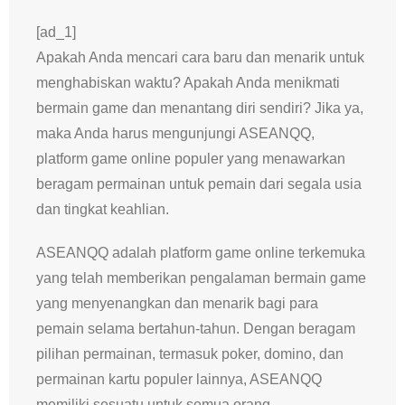
[ad_1]
Apakah Anda mencari cara baru dan menarik untuk
menghabiskan waktu? Apakah Anda menikmati
bermain game dan menantang diri sendiri? Jika ya,
maka Anda harus mengunjungi ASEANQQ,
platform game online populer yang menawarkan
beragam permainan untuk pemain dari segala usia
dan tingkat keahlian.
ASEANQQ adalah platform game online terkemuka
yang telah memberikan pengalaman bermain game
yang menyenangkan dan menarik bagi para
pemain selama bertahun-tahun. Dengan beragam
pilihan permainan, termasuk poker, domino, dan
permainan kartu populer lainnya, ASEANQQ
memiliki sesuatu untuk semua orang.