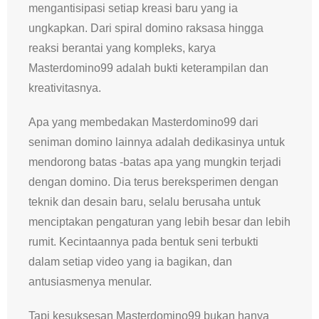
mengantisipasi setiap kreasi baru yang ia
ungkapkan. Dari spiral domino raksasa hingga
reaksi berantai yang kompleks, karya
Masterdomino99 adalah bukti keterampilan dan
kreativitasnya.
Apa yang membedakan Masterdomino99 dari
seniman domino lainnya adalah dedikasinya untuk
mendorong batas -batas apa yang mungkin terjadi
dengan domino. Dia terus bereksperimen dengan
teknik dan desain baru, selalu berusaha untuk
menciptakan pengaturan yang lebih besar dan lebih
rumit. Kecintaannya pada bentuk seni terbukti
dalam setiap video yang ia bagikan, dan
antusiasmenya menular.
Tapi kesuksesan Masterdomino99 bukan hanya