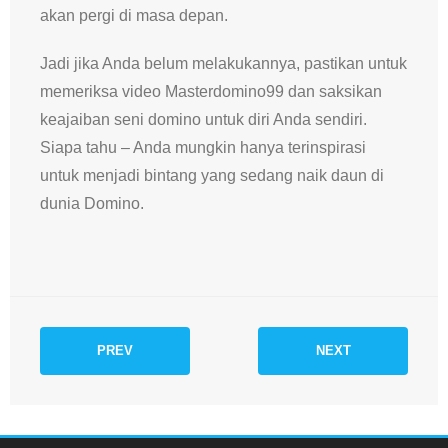
akan pergi di masa depan.
Jadi jika Anda belum melakukannya, pastikan untuk
memeriksa video Masterdomino99 dan saksikan
keajaiban seni domino untuk diri Anda sendiri.
Siapa tahu – Anda mungkin hanya terinspirasi
untuk menjadi bintang yang sedang naik daun di
dunia Domino.
PREV
NEXT