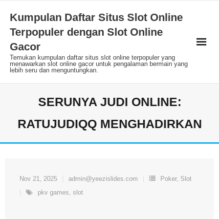
Skip
Kumpulan Daftar Situs Slot Online
to
Terpopuler dengan Slot Online
content
Gacor
Temukan kumpulan daftar situs slot online terpopuler yang
menawarkan slot online gacor untuk pengalaman bermain yang
lebih seru dan menguntungkan.
SERUNYA JUDI ONLINE:
RATUJUDIQQ MENGHADIRKAN
Nov 21, 2025
admin@yeezislides.com
Poker
,
Slot
pkv games
,
slot