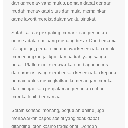
dan gameplay yang mulus, pemain dapat dengan
mudah menavigasi situs dan mulai memainkan
game favorit mereka dalam waktu singkat.
Salah satu aspek paling menarik dari perjudian
online adalah peluang menang besar. Dan bersama
Ratujudiqq, pemain mempunyai kesempatan untuk
memenangkan jackpot dan hadiah yang sangat
besar. Platform ini menawarkan berbagai bonus
dan promosi yang memberikan kesempatan kepada
pemain untuk meningkatkan kemenangan mereka
dan menjadikan pengalaman perjudian online
mereka lebih bermanfaat.
Selain sensasi menang, perjudian online juga
menawarkan aspek sosial yang tidak dapat
ditandingi oleh kasino tradisional. Dengan