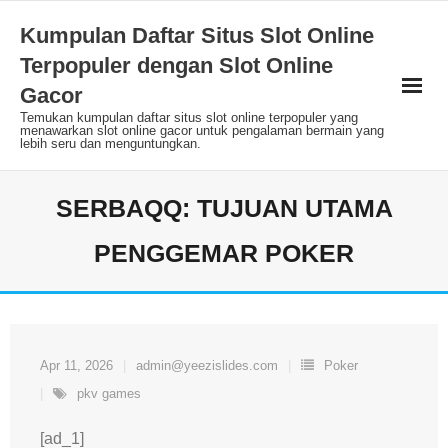
Skip
Kumpulan Daftar Situs Slot Online
to
Terpopuler dengan Slot Online
content
Gacor
Temukan kumpulan daftar situs slot online terpopuler yang
menawarkan slot online gacor untuk pengalaman bermain yang
lebih seru dan menguntungkan.
SERBAQQ: TUJUAN UTAMA
PENGGEMAR POKER
Apr 11, 2026
admin@yeezislides.com
Poker
pkv games
[ad_1]