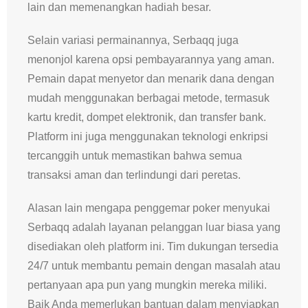
lain dan memenangkan hadiah besar.
Selain variasi permainannya, Serbaqq juga
menonjol karena opsi pembayarannya yang aman.
Pemain dapat menyetor dan menarik dana dengan
mudah menggunakan berbagai metode, termasuk
kartu kredit, dompet elektronik, dan transfer bank.
Platform ini juga menggunakan teknologi enkripsi
tercanggih untuk memastikan bahwa semua
transaksi aman dan terlindungi dari peretas.
Alasan lain mengapa penggemar poker menyukai
Serbaqq adalah layanan pelanggan luar biasa yang
disediakan oleh platform ini. Tim dukungan tersedia
24/7 untuk membantu pemain dengan masalah atau
pertanyaan apa pun yang mungkin mereka miliki.
Baik Anda memerlukan bantuan dalam menyiapkan