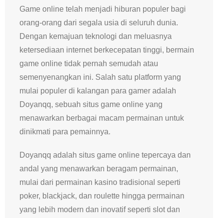
Game online telah menjadi hiburan populer bagi
orang-orang dari segala usia di seluruh dunia.
Dengan kemajuan teknologi dan meluasnya
ketersediaan internet berkecepatan tinggi, bermain
game online tidak pernah semudah atau
semenyenangkan ini. Salah satu platform yang
mulai populer di kalangan para gamer adalah
Doyanqq, sebuah situs game online yang
menawarkan berbagai macam permainan untuk
dinikmati para pemainnya.
Doyanqq adalah situs game online tepercaya dan
andal yang menawarkan beragam permainan,
mulai dari permainan kasino tradisional seperti
poker, blackjack, dan roulette hingga permainan
yang lebih modern dan inovatif seperti slot dan