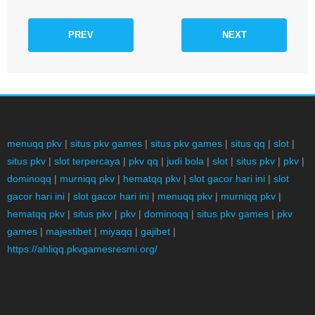
PREV
NEXT
menuqq pkv
|
situs pkv games
|
situs pkv games
|
situs qq
|
slot
|
situs pkv
|
slot terpercaya
|
pkv qq
|
judi bola
|
slot
|
situs pkv
|
pkv
|
dominoqq
|
murniqq pkv
|
hematqq pkv
|
slot gacor hari ini
|
slot
gacor hari ini
|
slot gacor hari ini
|
menuqq pkv
|
murniqq pkv
|
hematqq pkv
|
situs pkv
|
pkv
|
dominoqq
|
situs pkv games
|
pkv
games
|
majestibet
|
miyaqq
|
gajibet
|
https://ahliqq.pkvgamesresmi.org/