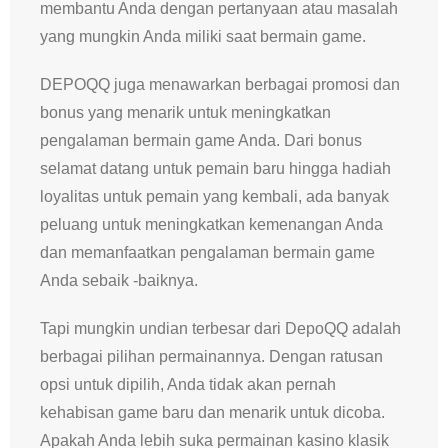
membantu Anda dengan pertanyaan atau masalah
yang mungkin Anda miliki saat bermain game.
DEPOQQ juga menawarkan berbagai promosi dan
bonus yang menarik untuk meningkatkan
pengalaman bermain game Anda. Dari bonus
selamat datang untuk pemain baru hingga hadiah
loyalitas untuk pemain yang kembali, ada banyak
peluang untuk meningkatkan kemenangan Anda
dan memanfaatkan pengalaman bermain game
Anda sebaik -baiknya.
Tapi mungkin undian terbesar dari DepoQQ adalah
berbagai pilihan permainannya. Dengan ratusan
opsi untuk dipilih, Anda tidak akan pernah
kehabisan game baru dan menarik untuk dicoba.
Apakah Anda lebih suka permainan kasino klasik