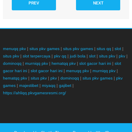
PREV
NEXT
menuqq pkv
|
situs pkv games
|
situs pkv games
|
situs qq
|
slot
|
situs pkv
|
slot terpercaya
|
pkv qq
|
judi bola
|
slot
|
situs pkv
|
pkv
|
dominoqq
|
murniqq pkv
|
hematqq pkv
|
slot gacor hari ini
|
slot
gacor hari ini
|
slot gacor hari ini
|
menuqq pkv
|
murniqq pkv
|
hematqq pkv
|
situs pkv
|
pkv
|
dominoqq
|
situs pkv games
|
pkv
games
|
majestibet
|
miyaqq
|
gajibet
|
https://ahliqq.pkvgamesresmi.org/