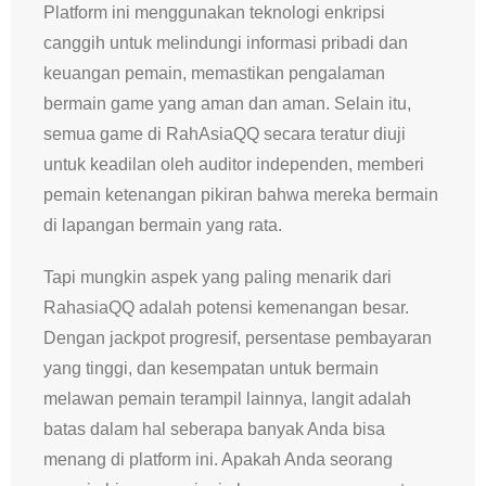
Platform ini menggunakan teknologi enkripsi
canggih untuk melindungi informasi pribadi dan
keuangan pemain, memastikan pengalaman
bermain game yang aman dan aman. Selain itu,
semua game di RahAsiaQQ secara teratur diuji
untuk keadilan oleh auditor independen, memberi
pemain ketenangan pikiran bahwa mereka bermain
di lapangan bermain yang rata.
Tapi mungkin aspek yang paling menarik dari
RahasiaQQ adalah potensi kemenangan besar.
Dengan jackpot progresif, persentase pembayaran
yang tinggi, dan kesempatan untuk bermain
melawan pemain terampil lainnya, langit adalah
batas dalam hal seberapa banyak Anda bisa
menang di platform ini. Apakah Anda seorang