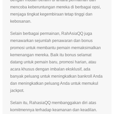
mencoba keberuntungan mereka di berbagai opsi,
menjaga tingkat kegembiraan tetap tinggi dan
kebosanan.
Selain berbagai permainan, RahAsiaQQ juga
menawarkan sejumlah penawaran dan bonus
promosi untuk membantu pemain memaksimalkan
kemenangan mereka. Baik itu bonus selamat
datang untuk pemain baru, promosi harian, atau
acara khusus dengan imbalan eksklusif, ada
banyak peluang untuk meningkatkan bankroll Anda
dan meningkatkan peluang Anda untuk memukul
jackpot.
Selain itu, RahasiaQQ membanggakan diri atas
komitmennya terhadap keamanan dan keadilan.