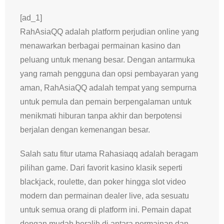
[ad_1]
RahAsiaQQ adalah platform perjudian online yang
menawarkan berbagai permainan kasino dan
peluang untuk menang besar. Dengan antarmuka
yang ramah pengguna dan opsi pembayaran yang
aman, RahAsiaQQ adalah tempat yang sempurna
untuk pemula dan pemain berpengalaman untuk
menikmati hiburan tanpa akhir dan berpotensi
berjalan dengan kemenangan besar.
Salah satu fitur utama Rahasiaqq adalah beragam
pilihan game. Dari favorit kasino klasik seperti
blackjack, roulette, dan poker hingga slot video
modern dan permainan dealer live, ada sesuatu
untuk semua orang di platform ini. Pemain dapat
dengan mudah beralih di antara permainan dan