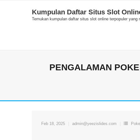
Skip
Kumpulan Daftar Situs Slot Onlin
to
Temukan kumpulan daftar situs slot online terpopuler yan
content
PENGALAMAN POKER
Feb 18, 2025
admin@yeezislides.com
Poke