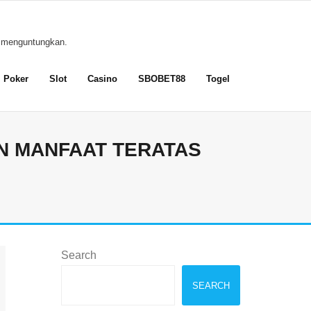
n menguntungkan.
Poker
Slot
Casino
SBOBET88
Togel
N MANFAAT TERATAS
Search
SEARCH