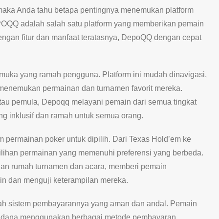
 maka Anda tahu betapa pentingnya menemukan platform
OQQ adalah salah satu platform yang memberikan pemain
engan fitur dan manfaat teratasnya, DepoQQ dengan cepat
rmuka yang ramah pengguna. Platform ini mudah dinavigasi,
menemukan permainan dan turnamen favorit mereka.
au pemula, Depoqq melayani pemain dari semua tingkat
g inklusif dan ramah untuk semua orang.
rmainan poker untuk dipilih. Dari Texas Hold’em ke
lihan permainan yang memenuhi preferensi yang berbeda.
 tuan rumah turnamen dan acara, memberi pemain
in dan menguji keterampilan mereka.
lah sistem pembayarannya yang aman dan andal. Pemain
 dana menggunakan berbagai metode pembayaran,