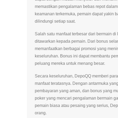
memastikan pengalaman bebas repot dalam
keamanan terkemuka, pemain dapat yakin b
dilindungi setiap saat.
Salah satu manfaat terbesar dari bermain 
ditawarkan kepada pemain. Dari bonus selam
memanfaatkan berbagai promosi yang meni
keseluruhan. Bonus ini dapat membantu pe
peluang mereka untuk menang besar.
Secara keseluruhan, DepoQQ memberi para p
manfaat teratasnya. Dengan antarmuka yang
pembayaran yang aman, dan bonus yang mur
poker yang mencari pengalaman bermain g
pemain biasa atau pesaing yang serius, De
orang.