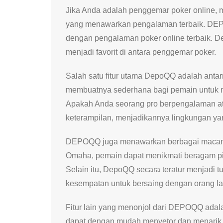
Jika Anda adalah penggemar poker online,
yang menawarkan pengalaman terbaik. DEP
dengan pengalaman poker online terbaik. D
menjadi favorit di antara penggemar poker.
Salah satu fitur utama DepoQQ adalah anta
membuatnya sederhana bagi pemain untuk 
Apakah Anda seorang pro berpengalaman at
keterampilan, menjadikannya lingkungan yan
DEPOQQ juga menawarkan berbagai macam pe
Omaha, pemain dapat menikmati beragam pi
Selain itu, DepoQQ secara teratur menjadi
kesempatan untuk bersaing dengan orang la
Fitur lain yang menonjol dari DEPOQQ ada
dapat dengan mudah menyetor dan menarik