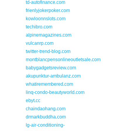
td-autofinance.com
frienlyjokerpoker.com
kowloonnslots.com
techibro.com
alpinemagazines.com
vulcanrp.com
twitter-trend-blog.com
montblancpensonlineoutletsale.com
babygadgetsreview.com
akupunktur-ambulanz.com
whatiremembered.com
linq-condo-beautyworld.com
ebyt.cc
chaindaohang.com
drmarkbuddha.com
lg-air-conditioning-