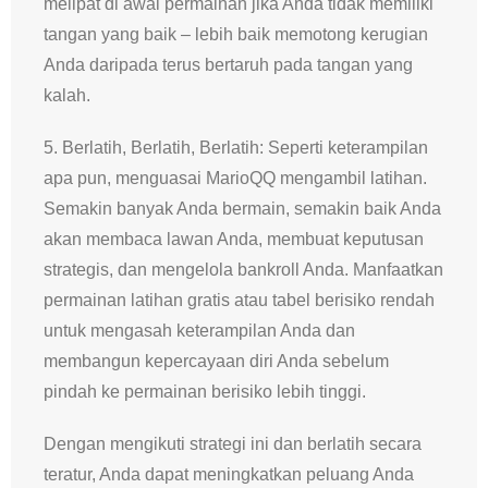
melipat di awal permainan jika Anda tidak memiliki
tangan yang baik – lebih baik memotong kerugian
Anda daripada terus bertaruh pada tangan yang
kalah.
5. Berlatih, Berlatih, Berlatih: Seperti keterampilan
apa pun, menguasai MarioQQ mengambil latihan.
Semakin banyak Anda bermain, semakin baik Anda
akan membaca lawan Anda, membuat keputusan
strategis, dan mengelola bankroll Anda. Manfaatkan
permainan latihan gratis atau tabel berisiko rendah
untuk mengasah keterampilan Anda dan
membangun kepercayaan diri Anda sebelum
pindah ke permainan berisiko lebih tinggi.
Dengan mengikuti strategi ini dan berlatih secara
teratur, Anda dapat meningkatkan peluang Anda