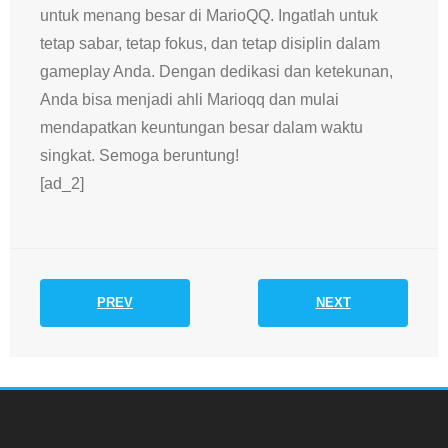
untuk menang besar di MarioQQ. Ingatlah untuk
tetap sabar, tetap fokus, dan tetap disiplin dalam
gameplay Anda. Dengan dedikasi dan ketekunan,
Anda bisa menjadi ahli Marioqq dan mulai
mendapatkan keuntungan besar dalam waktu
singkat. Semoga beruntung!
[ad_2]
PREV
NEXT