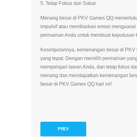
5. Tetap Fokus dan Sabar
Menang besar di PKV Games QQ memerlukan
impulsif atau membiarkan emosi menguasai d
permainan Anda untuk membuat keputusan t
Kesimpulannya, kemenangan besar di PKV Ga
yang tepat. Dengan memilih permainan yang 
mempelajari lawan Anda, dan tetap fokus d
menang dan mendapatkan kemenangan besar. 
besar di PKV Games QQ hari ini!
PREV