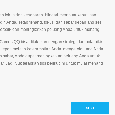
 fokus dan kesabaran. Hindari membuat keputusan
iri Anda. Tetap tenang, fokus, dan sabar sepanjang sesi
erbaik dan meningkatkan peluang Anda untuk menang.
mes QQ bisa dilakukan dengan strategi dan pola pikir
tepat, melatih keterampilan Anda, mengelola uang Anda,
an sabar, Anda dapat meningkatkan peluang Anda untuk
Jadi, yuk terapkan tips berikut ini untuk mulai menang
NEXT