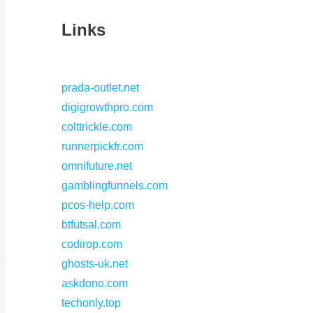
Links
prada-outlet.net
digigrowthpro.com
colttrickle.com
runnerpickfr.com
omnifuture.net
gamblingfunnels.com
pcos-help.com
btfutsal.com
codirop.com
ghosts-uk.net
askdono.com
techonly.top