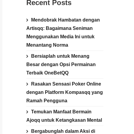
Recent Posts
Mendobrak Hambatan dengan
Artisqq: Bagaimana Seniman
Menggunakan Media Ini untuk
Menantang Norma
Bersiaplah untuk Menang
Besar dengan Opsi Permainan
Terbaik OneBetQQ
Rasakan Sensasi Poker Online
dengan Platform Kompasqq yang
Ramah Pengguna
Temukan Manfaat Bermain
Ajoqq untuk Ketangkasan Mental
Bergabunglah dalam Aksi di