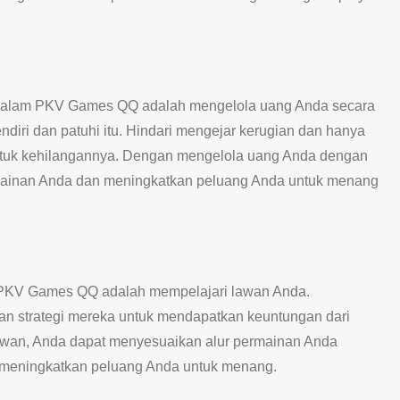
g dalam PKV Games QQ adalah mengelola uang Anda secara
endiri dan patuhi itu. Hindari mengejar kerugian dan hanya
uk kehilangannya. Dengan mengelola uang Anda dengan
mainan Anda dan meningkatkan peluang Anda untuk menang
m PKV Games QQ adalah mempelajari lawan Anda.
an strategi mereka untuk mendapatkan keuntungan dari
wan, Anda dapat menyesuaikan alur permainan Anda
 meningkatkan peluang Anda untuk menang.