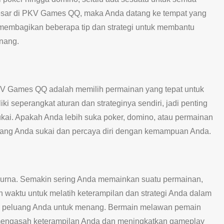
 besar di PKV Games QQ, maka Anda datang ke tempat yang
 membagikan beberapa tip dan strategi untuk membantu
nang.
V Games QQ adalah memilih permainan yang tepat untuk
iki seperangkat aturan dan strateginya sendiri, jadi penting
kai. Apakah Anda lebih suka poker, domino, atau permainan
 yang Anda sukai dan percaya diri dengan kemampuan Anda.
purna. Semakin sering Anda memainkan suatu permainan,
waktu untuk melatih keterampilan dan strategi Anda dalam
n peluang Anda untuk menang. Bermain melawan pemain
mengasah keterampilan Anda dan meningkatkan gameplay