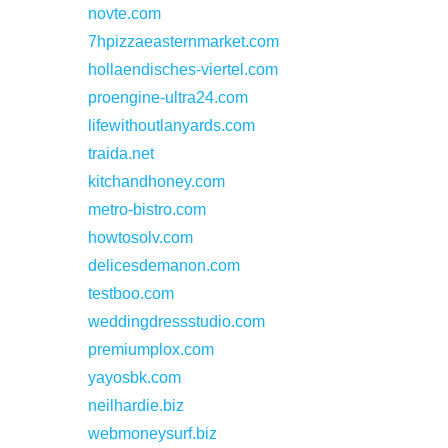
novte.com
7hpizzaeasternmarket.com
hollaendisches-viertel.com
proengine-ultra24.com
lifewithoutlanyards.com
traida.net
kitchandhoney.com
metro-bistro.com
howtosolv.com
delicesdemanon.com
testboo.com
weddingdressstudio.com
premiumplox.com
yayosbk.com
neilhardie.biz
webmoneysurf.biz