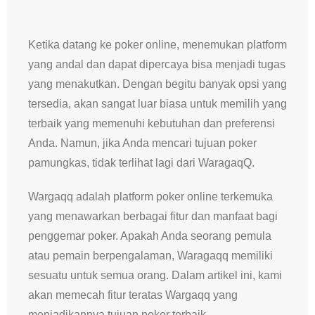
Ketika datang ke poker online, menemukan platform
yang andal dan dapat dipercaya bisa menjadi tugas
yang menakutkan. Dengan begitu banyak opsi yang
tersedia, akan sangat luar biasa untuk memilih yang
terbaik yang memenuhi kebutuhan dan preferensi
Anda. Namun, jika Anda mencari tujuan poker
pamungkas, tidak terlihat lagi dari WaragaqQ.
Wargaqq adalah platform poker online terkemuka
yang menawarkan berbagai fitur dan manfaat bagi
penggemar poker. Apakah Anda seorang pemula
atau pemain berpengalaman, Waragaqq memiliki
sesuatu untuk semua orang. Dalam artikel ini, kami
akan memecah fitur teratas Wargaqq yang
menjadikannya tujuan poker terbaik.