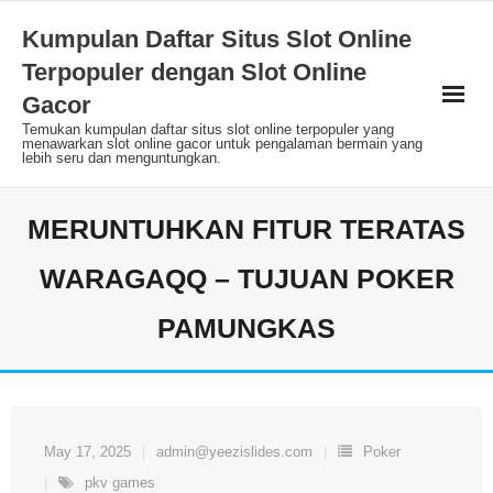
Skip
Kumpulan Daftar Situs Slot Online
to
Terpopuler dengan Slot Online
content
Gacor
Temukan kumpulan daftar situs slot online terpopuler yang
menawarkan slot online gacor untuk pengalaman bermain yang
lebih seru dan menguntungkan.
MERUNTUHKAN FITUR TERATAS
WARAGAQQ – TUJUAN POKER
PAMUNGKAS
May 17, 2025
admin@yeezislides.com
Poker
pkv games