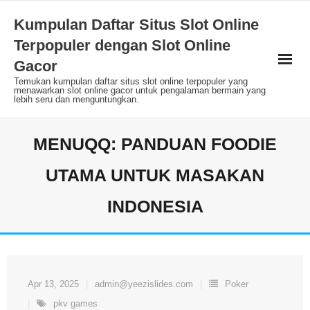
Skip
Kumpulan Daftar Situs Slot Online
to
Terpopuler dengan Slot Online
content
Gacor
Temukan kumpulan daftar situs slot online terpopuler yang
menawarkan slot online gacor untuk pengalaman bermain yang
lebih seru dan menguntungkan.
MENUQQ: PANDUAN FOODIE
UTAMA UNTUK MASAKAN
INDONESIA
Apr 13, 2025
admin@yeezislides.com
Poker
pkv games