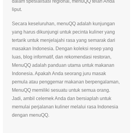
dalam spesialisasi regional, menuQQ telah Anda
liput.
Secara keseluruhan, menuQQ adalah kunjungan
yang harus dikunjungi untuk pecinta kuliner yang
tertarik untuk menjelajahi rasa yang semarak dari
masakan Indonesia. Dengan koleksi resep yang
luas, blog informatif, dan rekomendasi restoran,
MenuQQ adalah panduan utama untuk makanan
Indonesia. Apakah Anda seorang juru masak
pemula atau penggemar makanan berpengalaman,
MenuQQ memiliki sesuatu untuk semua orang.
Jadi, ambil celemek Anda dan bersiaplah untuk
memulai perjalanan kuliner melalui rasa Indonesia
dengan menuQQ.