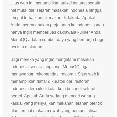
situs web ini menampilkan artikel tentang segala
hal mulai dari sejarah masakan Indonesia hingga
tempat terbaik untuk makan di Jakarta. Apakah
Anda merencanakan perjalanan ke Indonesia atau
hanya ingin memperluas cakrawala kuliner Anda,
MenuQQ adalah sumber daya yang berharga bagi
pecinta makanan.
Bagi mereka yang ingin mengalami masakan
Indonesia secara langsung, MenuQQ juga
menawarkan rekomendasi restoran. Situs web ini
menampilkan daftar dikuratori dari restoran
Indonesia terbaik di kota -kota besar di seluruh
negeri. Apakah Anda sedang mencari warung
kasual yang menyajikan makanan jalanan otentik
atau tempat makan mewah yang berspesialisasi