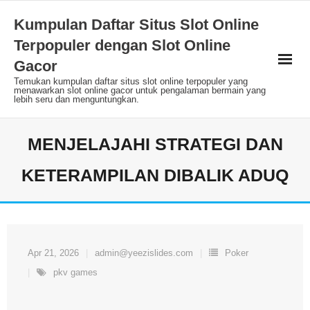
Skip
Kumpulan Daftar Situs Slot Online
to
Terpopuler dengan Slot Online
content
Gacor
Temukan kumpulan daftar situs slot online terpopuler yang
menawarkan slot online gacor untuk pengalaman bermain yang
lebih seru dan menguntungkan.
MENJELAJAHI STRATEGI DAN
KETERAMPILAN DIBALIK ADUQ
Apr 21, 2026
admin@yeezislides.com
Poker
pkv games