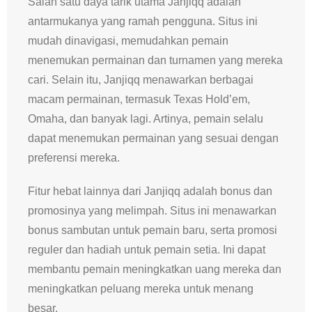
Salah satu daya tarik utama Janjiqq adalah
antarmukanya yang ramah pengguna. Situs ini
mudah dinavigasi, memudahkan pemain
menemukan permainan dan turnamen yang mereka
cari. Selain itu, Janjiqq menawarkan berbagai
macam permainan, termasuk Texas Hold’em,
Omaha, dan banyak lagi. Artinya, pemain selalu
dapat menemukan permainan yang sesuai dengan
preferensi mereka.
Fitur hebat lainnya dari Janjiqq adalah bonus dan
promosinya yang melimpah. Situs ini menawarkan
bonus sambutan untuk pemain baru, serta promosi
reguler dan hadiah untuk pemain setia. Ini dapat
membantu pemain meningkatkan uang mereka dan
meningkatkan peluang mereka untuk menang
besar.