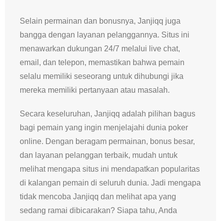
Selain permainan dan bonusnya, Janjiqq juga
bangga dengan layanan pelanggannya. Situs ini
menawarkan dukungan 24/7 melalui live chat,
email, dan telepon, memastikan bahwa pemain
selalu memiliki seseorang untuk dihubungi jika
mereka memiliki pertanyaan atau masalah.
Secara keseluruhan, Janjiqq adalah pilihan bagus
bagi pemain yang ingin menjelajahi dunia poker
online. Dengan beragam permainan, bonus besar,
dan layanan pelanggan terbaik, mudah untuk
melihat mengapa situs ini mendapatkan popularitas
di kalangan pemain di seluruh dunia. Jadi mengapa
tidak mencoba Janjiqq dan melihat apa yang
sedang ramai dibicarakan? Siapa tahu, Anda