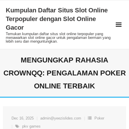
Skip
Kumpulan Daftar Situs Slot Online
to
Terpopuler dengan Slot Online
content
Gacor
Temukan kumpulan daftar situs slot online terpopuler yang
menawarkan slot online gacor untuk pengalaman bermain yang
lebih seru dan menguntungkan.
MENGUNGKAP RAHASIA
CROWNQQ: PENGALAMAN POKER
ONLINE TERBAIK
Dec 16, 2025
admin@yeezislides.com
Poker
pkv games