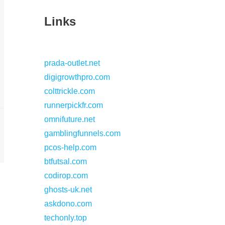
Links
prada-outlet.net
digigrowthpro.com
colttrickle.com
runnerpickfr.com
omnifuture.net
gamblingfunnels.com
pcos-help.com
btfutsal.com
codirop.com
ghosts-uk.net
askdono.com
techonly.top