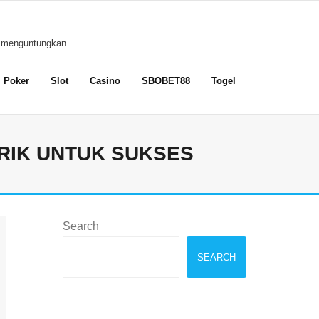
n menguntungkan.
Poker
Slot
Casino
SBOBET88
Togel
RIK UNTUK SUKSES
Search
SEARCH