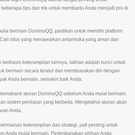
 beberapa tips dan trik untuk membantu Anda menjadi pro di
 mulai bermain DominoQQ, pastikan untuk memilih platform
. Cari situs yang menawarkan antarmuka yang aman dan
an berbasis keterampilan lainnya, latihan adalah kunci untuk
 bermain secara teratur dan membiasakan diri dengan
nyak Anda bermain, semakin baik Anda.
uk memahami aturan DominoQQ sebelum Anda mulai bermain.
an sistem penilaian yang berbeda. Mengetahui aturan akan
awan Anda.
rmainan keterampilan dan strategi, jadi penting untuk
 Anda mulai bermain. Pertimbangkan pilihan Anda