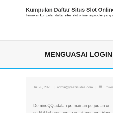
Skip
Kumpulan Daftar Situs Slot Onlin
to
Temukan kumpulan daftar situs slot online terpopuler yan
content
MENGUASAI LOGIN
Jul 26, 2025
admin@yeezislides.com
Poker
DominoQQ adalah permainan perjudian onlin
sedikit keberuntungan untuk menang. Meng