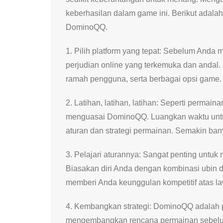
keberhasilan dalam game ini. Berikut adalah
DominoQQ.
1. Pilih platform yang tepat: Sebelum Anda
perjudian online yang terkemuka dan andal
ramah pengguna, serta berbagai opsi game.
2. Latihan, latihan, latihan: Seperti permain
menguasai DominoQQ. Luangkan waktu untuk
aturan dan strategi permainan. Semakin ba
3. Pelajari aturannya: Sangat penting unt
Biasakan diri Anda dengan kombinasi ubin d
memberi Anda keunggulan kompetitif atas l
4. Kembangkan strategi: DominoQQ adalah pe
mengembangkan rencana permainan sebelum