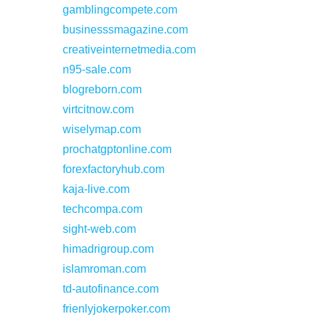
gamblingcompete.com
businesssmagazine.com
creativeinternetmedia.com
n95-sale.com
blogreborn.com
virtcitnow.com
wiselymap.com
prochatgptonline.com
forexfactoryhub.com
kaja-live.com
techcompa.com
sight-web.com
himadrigroup.com
islamroman.com
td-autofinance.com
frienlyjokerpoker.com