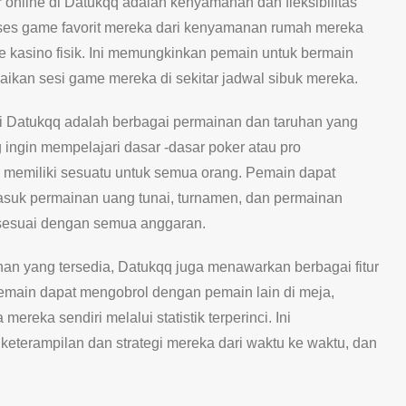
online di Datukqq adalah kenyamanan dan fleksibilitas
es game favorit mereka dari kenyamanan rumah mereka
ke kasino fisik. Ini memungkinkan pemain untuk bermain
ikan sesi game mereka di sekitar jadwal sibuk mereka.
di Datukqq adalah berbagai permainan dan taruhan yang
ingin mempelajari dasar -dasar poker atau pro
 memiliki sesuatu untuk semua orang. Pemain dapat
masuk permainan uang tunai, turnamen, dan permainan
 sesuai dengan semua anggaran.
an yang tersedia, Datukqq juga menawarkan berbagai fitur
main dapat mengobrol dengan pemain lain di meja,
reka sendiri melalui statistik terperinci. Ini
terampilan dan strategi mereka dari waktu ke waktu, dan