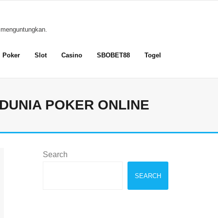
n menguntungkan.
Poker
Slot
Casino
SBOBET88
Togel
DUNIA POKER ONLINE
Search
SEARCH