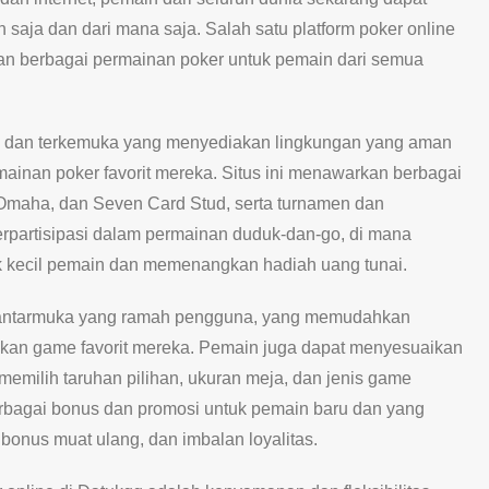
saja dan dari mana saja. Salah satu platform poker online
n berbagai permainan poker untuk pemain dari semua
ya dan terkemuka yang menyediakan lingkungan yang aman
ainan poker favorit mereka. Situs ini menawarkan berbagai
Omaha, dan Seven Card Stud, serta turnamen dan
erpartisipasi dalam permainan duduk-dan-go, di mana
 kecil pemain dan memenangkan hadiah uang tunai.
ah antarmuka yang ramah pengguna, yang memudahkan
kan game favorit mereka. Pemain juga dapat menyesuaikan
ilih taruhan pilihan, ukuran meja, dan jenis game
rbagai bonus dan promosi untuk pemain baru dan yang
bonus muat ulang, dan imbalan loyalitas.