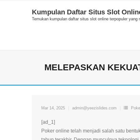
Skip
Kumpulan Daftar Situs Slot Onlin
to
Temukan kumpulan daftar situs slot online terpopuler yan
content
MELEPASKAN KEKUAT
Mar 14, 2025
admin@yeezislides.com
Poke
[ad_1]
Poker online telah menjadi salah satu bentu
tahun terakhir. Dengan munculnya teknologi 