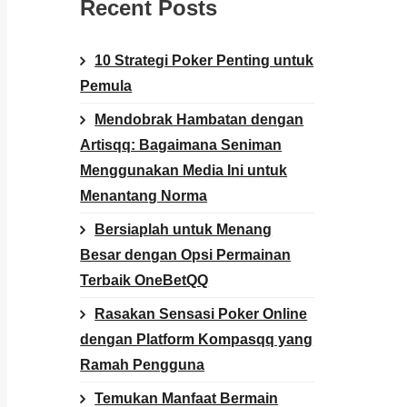
Recent Posts
10 Strategi Poker Penting untuk
Pemula
Mendobrak Hambatan dengan
Artisqq: Bagaimana Seniman
Menggunakan Media Ini untuk
Menantang Norma
Bersiaplah untuk Menang
Besar dengan Opsi Permainan
Terbaik OneBetQQ
Rasakan Sensasi Poker Online
dengan Platform Kompasqq yang
Ramah Pengguna
Temukan Manfaat Bermain