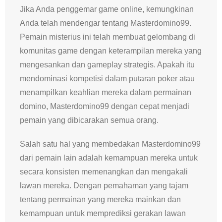
Jika Anda penggemar game online, kemungkinan
Anda telah mendengar tentang Masterdomino99.
Pemain misterius ini telah membuat gelombang di
komunitas game dengan keterampilan mereka yang
mengesankan dan gameplay strategis. Apakah itu
mendominasi kompetisi dalam putaran poker atau
menampilkan keahlian mereka dalam permainan
domino, Masterdomino99 dengan cepat menjadi
pemain yang dibicarakan semua orang.
Salah satu hal yang membedakan Masterdomino99
dari pemain lain adalah kemampuan mereka untuk
secara konsisten memenangkan dan mengakali
lawan mereka. Dengan pemahaman yang tajam
tentang permainan yang mereka mainkan dan
kemampuan untuk memprediksi gerakan lawan