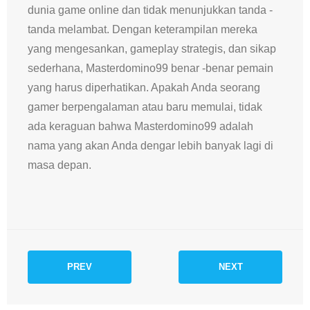
dunia game online dan tidak menunjukkan tanda -
tanda melambat. Dengan keterampilan mereka
yang mengesankan, gameplay strategis, dan sikap
sederhana, Masterdomino99 benar -benar pemain
yang harus diperhatikan. Apakah Anda seorang
gamer berpengalaman atau baru memulai, tidak
ada keraguan bahwa Masterdomino99 adalah
nama yang akan Anda dengar lebih banyak lagi di
masa depan.
PREV
NEXT