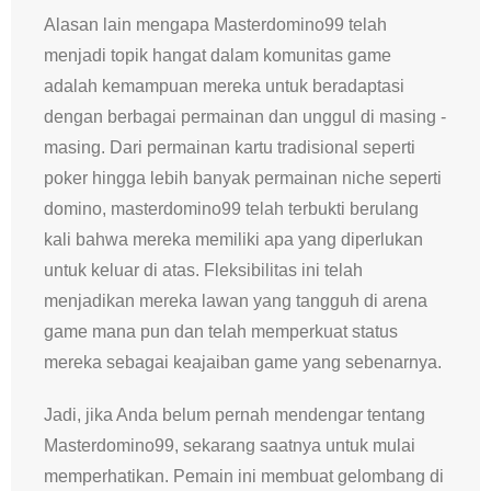
Alasan lain mengapa Masterdomino99 telah
menjadi topik hangat dalam komunitas game
adalah kemampuan mereka untuk beradaptasi
dengan berbagai permainan dan unggul di masing -
masing. Dari permainan kartu tradisional seperti
poker hingga lebih banyak permainan niche seperti
domino, masterdomino99 telah terbukti berulang
kali bahwa mereka memiliki apa yang diperlukan
untuk keluar di atas. Fleksibilitas ini telah
menjadikan mereka lawan yang tangguh di arena
game mana pun dan telah memperkuat status
mereka sebagai keajaiban game yang sebenarnya.
Jadi, jika Anda belum pernah mendengar tentang
Masterdomino99, sekarang saatnya untuk mulai
memperhatikan. Pemain ini membuat gelombang di