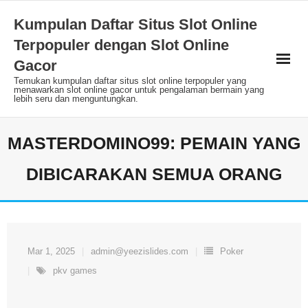
Skip
Kumpulan Daftar Situs Slot Online
to
Terpopuler dengan Slot Online
content
Gacor
Temukan kumpulan daftar situs slot online terpopuler yang
menawarkan slot online gacor untuk pengalaman bermain yang
lebih seru dan menguntungkan.
MASTERDOMINO99: PEMAIN YANG
DIBICARAKAN SEMUA ORANG
Mar 1, 2025
admin@yeezislides.com
Poker
pkv games