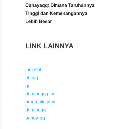
Cahayaqq: Dimana Taruhannya
Tinggi dan Kemenangannya
Lebih Besar
LINK LAINNYA
judi slot
ahliqq
qq
dominoqq pkv
pragmatic play
dominoqq
bandarqq