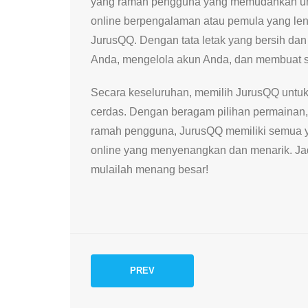
yang ramah pengguna yang memudahkan unt
online berpengalaman atau pemula yang len
JurusQQ. Dengan tata letak yang bersih dan
Anda, mengelola akun Anda, dan membuat s
Secara keseluruhan, memilih JurusQQ untuk
cerdas. Dengan beragam pilihan permainan,
ramah pengguna, JurusQQ memiliki semua y
online yang menyenangkan dan menarik. Ja
mulailah menang besar!
PREV