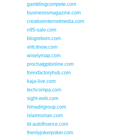
gamblingcompete.com
businesssmagazine.com
creativeinternetmedia.com
n95-sale.com
blogreborn.com
virtcitnow.com
wiselymap.com
prochatgptonline.com
forexfactoryhub.com
kaja-live.com
techcompa.com
sight-web.com
himadrigroup.com
islamroman.com
td-autofinance.com
frienlyjokerpoker.com