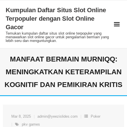
Skip
Kumpulan Daftar Situs Slot Online
to
Terpopuler dengan Slot Online
content
Gacor
Temukan kumpulan daftar situs slot online terpopuler yang
menawarkan slot online gacor untuk pengalaman bermain yang
lebih seru dan menguntungkan.
MANFAAT BERMAIN MURNIQQ:
MENINGKATKAN KETERAMPILAN
KOGNITIF DAN PEMIKIRAN KRITIS
Mar 8, 2025
admin@yeezislides.com
Poker
pkv games