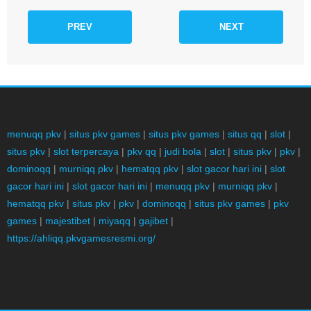
PREV
NEXT
menuqq pkv
|
situs pkv games
|
situs pkv games
|
situs qq
|
slot
|
situs pkv
|
slot terpercaya
|
pkv qq
|
judi bola
|
slot
|
situs pkv
|
pkv
|
dominoqq
|
murniqq pkv
|
hematqq pkv
|
slot gacor hari ini
|
slot
gacor hari ini
|
slot gacor hari ini
|
menuqq pkv
|
murniqq pkv
|
hematqq pkv
|
situs pkv
|
pkv
|
dominoqq
|
situs pkv games
|
pkv
games
|
majestibet
|
miyaqq
|
gajibet
|
https://ahliqq.pkvgamesresmi.org/