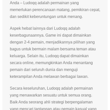
Anda – Ludoqq adalah permainan yang
memerlukan perencanaan matang, pemikiran cepat,
dan sedikit keberuntungan untuk menang.
Aspek hebat lainnya dari Ludoqq adalah
keserbagunaannya. Game ini dapat dimainkan
dengan 2-4 pemain, menjadikannya pilihan yang
bagus untuk bermain malam bersama teman atau
keluarga. Selain itu, Ludoqq dapat dimainkan
secara online, memungkinkan Anda menantang
pemain dari seluruh dunia dan menguji
keterampilan Anda melawan berbagai lawan.
Secara keseluruhan, Ludoqq adalah permainan
yang menawarkan sesuatu untuk semua orang.
Baik Anda seorang ahli strategi berpengalaman
yang mencari tantangan atau pemain kasual yang