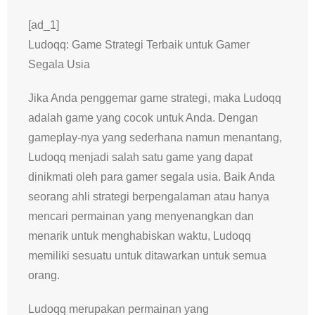
[ad_1]
Ludoqq: Game Strategi Terbaik untuk Gamer
Segala Usia
Jika Anda penggemar game strategi, maka Ludoqq
adalah game yang cocok untuk Anda. Dengan
gameplay-nya yang sederhana namun menantang,
Ludoqq menjadi salah satu game yang dapat
dinikmati oleh para gamer segala usia. Baik Anda
seorang ahli strategi berpengalaman atau hanya
mencari permainan yang menyenangkan dan
menarik untuk menghabiskan waktu, Ludoqq
memiliki sesuatu untuk ditawarkan untuk semua
orang.
Ludoqq merupakan permainan yang