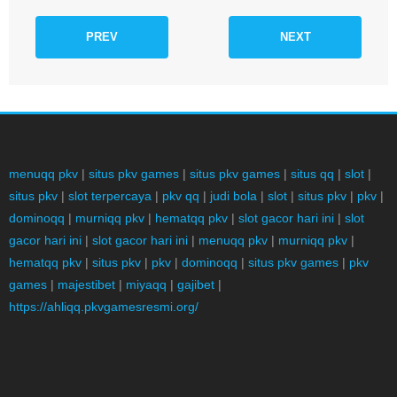
PREV
NEXT
menuqq pkv
|
situs pkv games
|
situs pkv games
|
situs qq
|
slot
|
situs pkv
|
slot terpercaya
|
pkv qq
|
judi bola
|
slot
|
situs pkv
|
pkv
|
dominoqq
|
murniqq pkv
|
hematqq pkv
|
slot gacor hari ini
|
slot
gacor hari ini
|
slot gacor hari ini
|
menuqq pkv
|
murniqq pkv
|
hematqq pkv
|
situs pkv
|
pkv
|
dominoqq
|
situs pkv games
|
pkv
games
|
majestibet
|
miyaqq
|
gajibet
|
https://ahliqq.pkvgamesresmi.org/