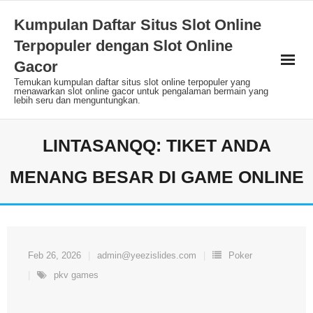
Skip
Kumpulan Daftar Situs Slot Online
to
Terpopuler dengan Slot Online
content
Gacor
Temukan kumpulan daftar situs slot online terpopuler yang
menawarkan slot online gacor untuk pengalaman bermain yang
lebih seru dan menguntungkan.
LINTASANQQ: TIKET ANDA
MENANG BESAR DI GAME ONLINE
Feb 26, 2026
admin@yeezislides.com
Poker
pkv games