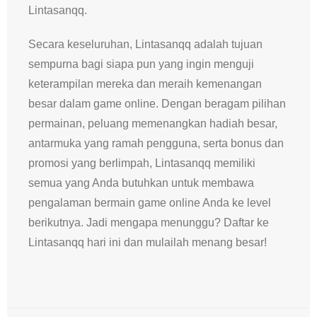
Lintasanqq.
Secara keseluruhan, Lintasanqq adalah tujuan
sempurna bagi siapa pun yang ingin menguji
keterampilan mereka dan meraih kemenangan
besar dalam game online. Dengan beragam pilihan
permainan, peluang memenangkan hadiah besar,
antarmuka yang ramah pengguna, serta bonus dan
promosi yang berlimpah, Lintasanqq memiliki
semua yang Anda butuhkan untuk membawa
pengalaman bermain game online Anda ke level
berikutnya. Jadi mengapa menunggu? Daftar ke
Lintasanqq hari ini dan mulailah menang besar!