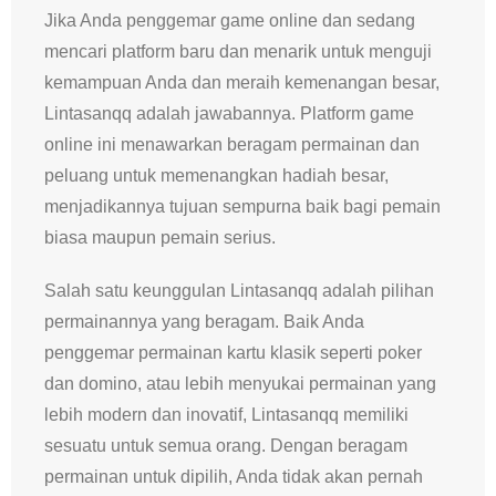
Jika Anda penggemar game online dan sedang
mencari platform baru dan menarik untuk menguji
kemampuan Anda dan meraih kemenangan besar,
Lintasanqq adalah jawabannya. Platform game
online ini menawarkan beragam permainan dan
peluang untuk memenangkan hadiah besar,
menjadikannya tujuan sempurna baik bagi pemain
biasa maupun pemain serius.
Salah satu keunggulan Lintasanqq adalah pilihan
permainannya yang beragam. Baik Anda
penggemar permainan kartu klasik seperti poker
dan domino, atau lebih menyukai permainan yang
lebih modern dan inovatif, Lintasanqq memiliki
sesuatu untuk semua orang. Dengan beragam
permainan untuk dipilih, Anda tidak akan pernah