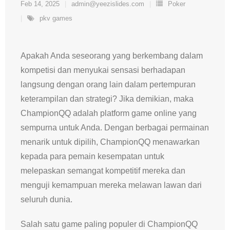
Feb 14, 2025
admin@yeezislides.com
Poker
pkv games
Apakah Anda seseorang yang berkembang dalam
kompetisi dan menyukai sensasi berhadapan
langsung dengan orang lain dalam pertempuran
keterampilan dan strategi? Jika demikian, maka
ChampionQQ adalah platform game online yang
sempurna untuk Anda. Dengan berbagai permainan
menarik untuk dipilih, ChampionQQ menawarkan
kepada para pemain kesempatan untuk
melepaskan semangat kompetitif mereka dan
menguji kemampuan mereka melawan lawan dari
seluruh dunia.
Salah satu game paling populer di ChampionQQ