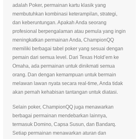
adalah Poker, permainan kartu klasik yang
membutuhkan kombinasi keterampilan, strategi,
dan keberuntungan. Apakah Anda seorang
profesional berpengalaman atau pemula yang ingin
meningkatkan permainan Anda, ChampionQQ
memiliki berbagai tabel poker yang sesuai dengan
pemain dari semua level. Dari Texas Hold’em ke
Omaha, ada permainan untuk dinikmati semua
orang. Dan dengan kemampuan untuk bermain
melawan lawan nyata secara real-time, Anda tidak
akan pernah kehabisan tantangan untuk diatasi.
Selain poker, ChampionQQ juga menawarkan
berbagai permainan mendebarkan lainnya,
termasuk Domino, Capsa Susun, dan Bandarq.
Setiap permainan menawarkan aturan dan