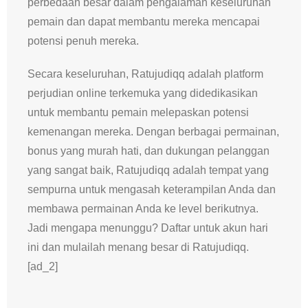
perbedaan besar dalam pengalaman keseluruhan
pemain dan dapat membantu mereka mencapai
potensi penuh mereka.
Secara keseluruhan, Ratujudiqq adalah platform
perjudian online terkemuka yang didedikasikan
untuk membantu pemain melepaskan potensi
kemenangan mereka. Dengan berbagai permainan,
bonus yang murah hati, dan dukungan pelanggan
yang sangat baik, Ratujudiqq adalah tempat yang
sempurna untuk mengasah keterampilan Anda dan
membawa permainan Anda ke level berikutnya.
Jadi mengapa menunggu? Daftar untuk akun hari
ini dan mulailah menang besar di Ratujudiqq.
[ad_2]