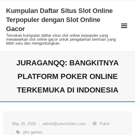
Skip
Kumpulan Daftar Situs Slot Online
to
Terpopuler dengan Slot Online
content
Gacor
Temukan kumpulan daftar situs slot online terpopuler yang
menawarkan slot online gacor untuk pengalaman bermain yang
lebih seru dan menguntungkan.
JURAGANQQ: BANGKITNYA
PLATFORM POKER ONLINE
TERKEMUKA DI INDONESIA
May 28, 2026
admin@yeezislides.com
Poker
pkv games