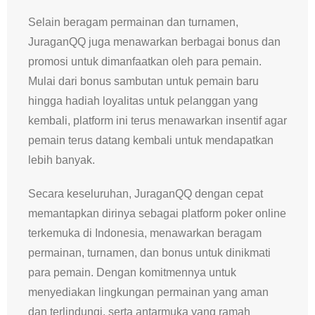
Selain beragam permainan dan turnamen,
JuraganQQ juga menawarkan berbagai bonus dan
promosi untuk dimanfaatkan oleh para pemain.
Mulai dari bonus sambutan untuk pemain baru
hingga hadiah loyalitas untuk pelanggan yang
kembali, platform ini terus menawarkan insentif agar
pemain terus datang kembali untuk mendapatkan
lebih banyak.
Secara keseluruhan, JuraganQQ dengan cepat
memantapkan dirinya sebagai platform poker online
terkemuka di Indonesia, menawarkan beragam
permainan, turnamen, dan bonus untuk dinikmati
para pemain. Dengan komitmennya untuk
menyediakan lingkungan permainan yang aman
dan terlindungi, serta antarmuka yang ramah