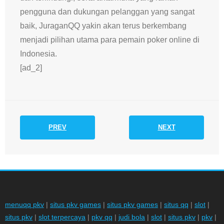
pengguna dan dukungan pelanggan yang sangat
baik, JuraganQQ yakin akan terus berkembang
menjadi pilihan utama para pemain poker online di
Indonesia.
[ad_2]
PREV
NEXT
menuqq pkv
|
situs pkv games
|
situs pkv games
|
situs qq
|
slot
|
situs pkv
|
slot terpercaya
|
pkv qq
|
judi bola
|
slot
|
situs pkv
|
pkv
|