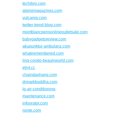
techibro.com
alpinemagazines.com
vulcanrp.com
twitter-trend-blog.com
montblancpensonlineoutletsale.com
babygadgetsreview.com
akupunktur-ambulanz.com
whatiremembered.com
linq-condo-beautyworld.com
ebyt.cc
chaindaohang.com
drmarkbuddha.com
lg-air-conditioning-
maintenance.com
infoorator.com
novte.com