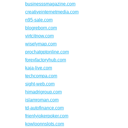
businesssmagazine.com
creativeinternetmedia.com
n95-sale.com
blogreborn.com
virtcitnow.com
wiselymap.com
prochatgptonline.com
forexfactoryhub.com
kaja-live.com
techcompa.com
sight-web.com
himadrigroup.com
islamroman.com
td-autofinance.com
frienlyjokerpoker.com
kowloonnslots.com