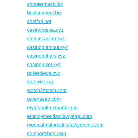
shootermask.biz
busterwheel.biz
shelfari.net
casinorussia.xyz
slotumcasino.xyz
casinoglamour.xyz
casinodollars.xyz
casinojoker.xyz
pokerdewa.xyz
slot-wiki.xyz
watch2match.com
galenaseo.com
myglobaltrustbank.com
employmentlawlawyergo.com
medicalmalpracticelawyersinc.com
comportshop.com