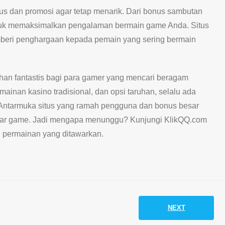
s dan promosi agar tetap menarik. Dari bonus sambutan
ntuk memaksimalkan pengalaman bermain game Anda. Situs
mberi penghargaan kepada pemain yang sering bermain
han fantastis bagi para gamer yang mencari beragam
mainan kasino tradisional, dan opsi taruhan, selalu ada
 Antarmuka situs yang ramah pengguna dan bonus besar
mar game. Jadi mengapa menunggu? Kunjungi KlikQQ.com
si permainan yang ditawarkan.
NEXT