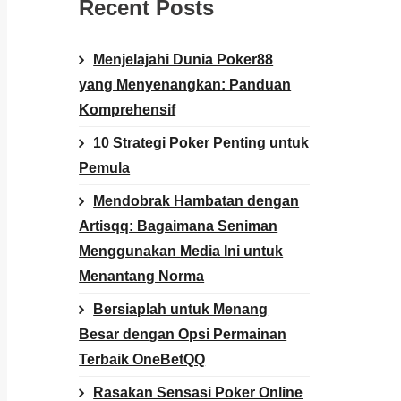
Recent Posts
Menjelajahi Dunia Poker88
yang Menyenangkan: Panduan
Komprehensif
10 Strategi Poker Penting untuk
Pemula
Mendobrak Hambatan dengan
Artisqq: Bagaimana Seniman
Menggunakan Media Ini untuk
Menantang Norma
Bersiaplah untuk Menang
Besar dengan Opsi Permainan
Terbaik OneBetQQ
Rasakan Sensasi Poker Online