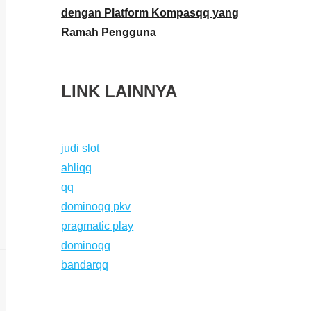
dengan Platform Kompasqq yang
Ramah Pengguna
LINK LAINNYA
judi slot
ahliqq
qq
dominoqq pkv
pragmatic play
dominoqq
bandarqq