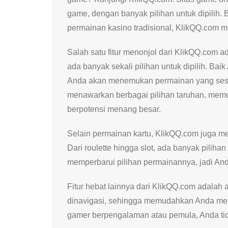
game, dengan banyak pilihan untuk dipilih. 
permainan kasino tradisional, KlikQQ.com m
Salah satu fitur menonjol dari KlikQQ.com a
ada banyak sekali pilihan untuk dipilih. Ba
Anda akan menemukan permainan yang sesuai
menawarkan berbagai pilihan taruhan, memu
berpotensi menang besar.
Selain permainan kartu, KlikQQ.com juga m
Dari roulette hingga slot, ada banyak piliha
memperbarui pilihan permainannya, jadi And
Fitur hebat lainnya dari KlikQQ.com adalah
dinavigasi, sehingga memudahkan Anda me
gamer berpengalaman atau pemula, Anda tidak