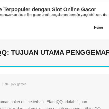
e Terpopuler dengan Slot Online Gacor
g menawarkan slot online gacor untuk pengalaman bermain yang lebih seru da
Home
Q: TUJUAN UTAMA PENGGEMA
pkv games
man poker online terbaik, ElangQQ adalah tujuan
us besar, dan antarmuka yang ramah pengguna, ElangQQ