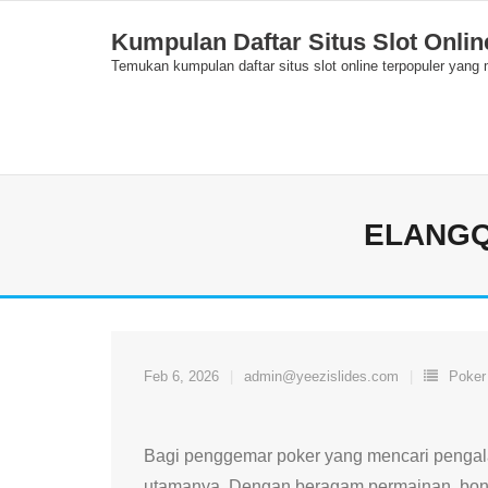
Skip
Kumpulan Daftar Situs Slot Onlin
to
Temukan kumpulan daftar situs slot online terpopuler yan
content
ELANGQ
Feb 6, 2026
admin@yeezislides.com
Poker
Bagi penggemar poker yang mencari pengala
utamanya. Dengan beragam permainan, bon