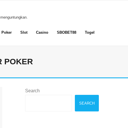
n menguntungkan.
Poker
Slot
Casino
SBOBET88
Togel
R POKER
Search
SEARCH