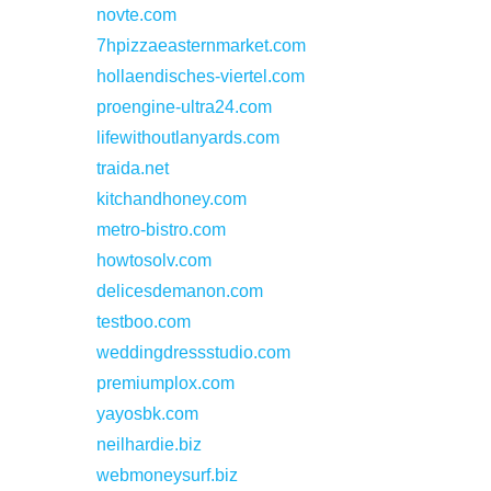
novte.com
7hpizzaeasternmarket.com
hollaendisches-viertel.com
proengine-ultra24.com
lifewithoutlanyards.com
traida.net
kitchandhoney.com
metro-bistro.com
howtosolv.com
delicesdemanon.com
testboo.com
weddingdressstudio.com
premiumplox.com
yayosbk.com
neilhardie.biz
webmoneysurf.biz