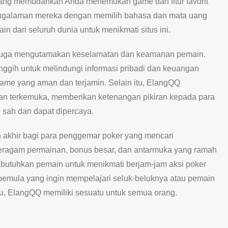
 yang memudahkan Anda menemukan game dan fitur favorit
ngalaman mereka dengan memilih bahasa dan mata uang
 dari seluruh dunia untuk menikmati situs ini.
juga mengutamakan keselamatan dan keamanan pemain.
anggih untuk melindungi informasi pribadi dan keuangan
me yang aman dan terjamin. Selain itu, ElangQQ
ainan terkemuka, memberikan ketenangan pikiran kepada para
 sah dan dapat dipercaya.
 akhir bagi para penggemar poker yang mencari
beragam permainan, bonus besar, dan antarmuka yang ramah
butuhkan pemain untuk menikmati berjam-jam aksi poker
emula yang ingin mempelajari seluk-beluknya atau pemain
u, ElangQQ memiliki sesuatu untuk semua orang.