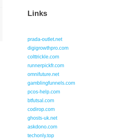
Links
prada-outlet.net
digigrowthpro.com
colttrickle.com
runnerpickfr.com
omnifuture.net
gamblingfunnels.com
pcos-help.com
btfutsal.com
codirop.com
ghosts-uk.net
askdono.com
techonly.top