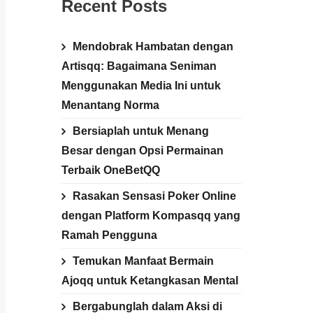
Recent Posts
Mendobrak Hambatan dengan
Artisqq: Bagaimana Seniman
Menggunakan Media Ini untuk
Menantang Norma
Bersiaplah untuk Menang
Besar dengan Opsi Permainan
Terbaik OneBetQQ
Rasakan Sensasi Poker Online
dengan Platform Kompasqq yang
Ramah Pengguna
Temukan Manfaat Bermain
Ajoqq untuk Ketangkasan Mental
Bergabunglah dalam Aksi di