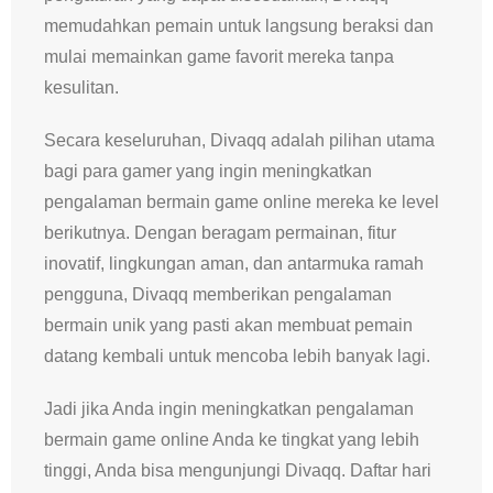
memudahkan pemain untuk langsung beraksi dan
mulai memainkan game favorit mereka tanpa
kesulitan.
Secara keseluruhan, Divaqq adalah pilihan utama
bagi para gamer yang ingin meningkatkan
pengalaman bermain game online mereka ke level
berikutnya. Dengan beragam permainan, fitur
inovatif, lingkungan aman, dan antarmuka ramah
pengguna, Divaqq memberikan pengalaman
bermain unik yang pasti akan membuat pemain
datang kembali untuk mencoba lebih banyak lagi.
Jadi jika Anda ingin meningkatkan pengalaman
bermain game online Anda ke tingkat yang lebih
tinggi, Anda bisa mengunjungi Divaqq. Daftar hari