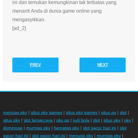
ini dan temukan kemungkinan tak terbatas yang
menanti Anda di dunia game online yang
mengasyikkan.
[ad_2]
PREV
NEXT
menuqq pkv
|
situs pkv games
|
situs pkv games
|
situs qq
|
slot
|
situs pkv
|
slot terpercaya
|
pkv qq
|
judi bola
|
slot
|
situs pkv
|
pkv
|
dominoqq
|
murniqq pkv
|
hematqq pkv
|
slot gacor hari ini
|
slot
gacor hari ini
|
slot gacor hari ini
|
menuqq pkv
|
murniqq pkv
|