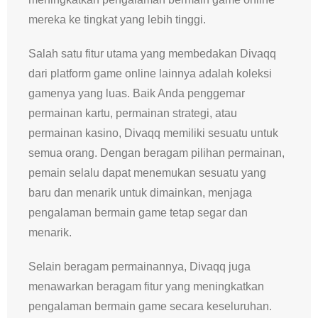
mereka ke tingkat yang lebih tinggi.
Salah satu fitur utama yang membedakan Divaqq
dari platform game online lainnya adalah koleksi
gamenya yang luas. Baik Anda penggemar
permainan kartu, permainan strategi, atau
permainan kasino, Divaqq memiliki sesuatu untuk
semua orang. Dengan beragam pilihan permainan,
pemain selalu dapat menemukan sesuatu yang
baru dan menarik untuk dimainkan, menjaga
pengalaman bermain game tetap segar dan
menarik.
Selain beragam permainannya, Divaqq juga
menawarkan beragam fitur yang meningkatkan
pengalaman bermain game secara keseluruhan.