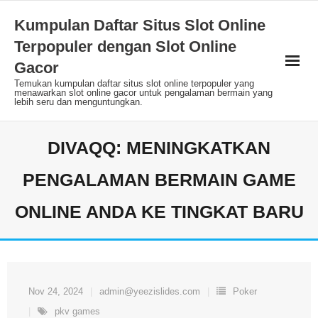
Skip
Kumpulan Daftar Situs Slot Online
to
Terpopuler dengan Slot Online
content
Gacor
Temukan kumpulan daftar situs slot online terpopuler yang
menawarkan slot online gacor untuk pengalaman bermain yang
lebih seru dan menguntungkan.
DIVAQQ: MENINGKATKAN
PENGALAMAN BERMAIN GAME
ONLINE ANDA KE TINGKAT BARU
Nov 24, 2024
admin@yeezislides.com
Poker
pkv games