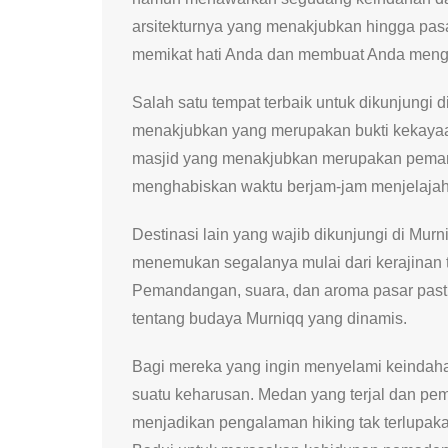
arsitekturnya yang menakjubkan hingga pas
memikat hati Anda dan membuat Anda mengi
Salah satu tempat terbaik untuk dikunjungi
menakjubkan yang merupakan bukti kekayaan s
masjid yang menakjubkan merupakan pemand
menghabiskan waktu berjam-jam menjelajah
Destinasi lain yang wajib dikunjungi di Mu
menemukan segalanya mulai dari kerajinan ta
Pemandangan, suara, dan aroma pasar pas
tentang budaya Murniqq yang dinamis.
Bagi mereka yang ingin menyelami keindah
suatu keharusan. Medan yang terjal dan p
menjadikan pengalaman hiking tak terlupak