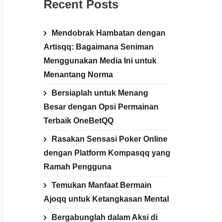
Recent Posts
Mendobrak Hambatan dengan
Artisqq: Bagaimana Seniman
Menggunakan Media Ini untuk
Menantang Norma
Bersiaplah untuk Menang
Besar dengan Opsi Permainan
Terbaik OneBetQQ
Rasakan Sensasi Poker Online
dengan Platform Kompasqq yang
Ramah Pengguna
Temukan Manfaat Bermain
Ajoqq untuk Ketangkasan Mental
Bergabunglah dalam Aksi di