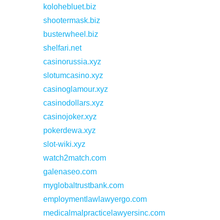
kolohebluet.biz
shootermask.biz
busterwheel.biz
shelfari.net
casinorussia.xyz
slotumcasino.xyz
casinoglamour.xyz
casinodollars.xyz
casinojoker.xyz
pokerdewa.xyz
slot-wiki.xyz
watch2match.com
galenaseo.com
myglobaltrustbank.com
employmentlawlawyergo.com
medicalmalpracticelawyersinc.com