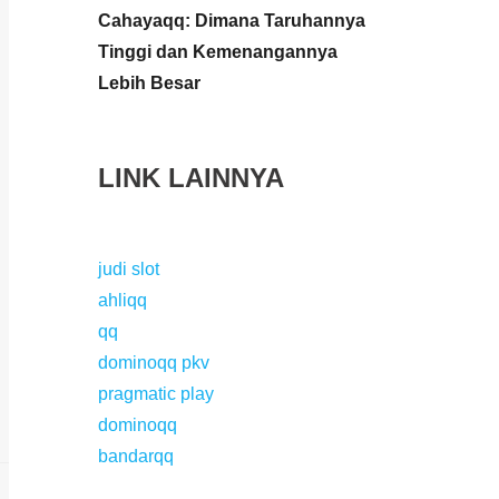
Cahayaqq: Dimana Taruhannya
Tinggi dan Kemenangannya
Lebih Besar
LINK LAINNYA
judi slot
ahliqq
qq
dominoqq pkv
pragmatic play
dominoqq
bandarqq