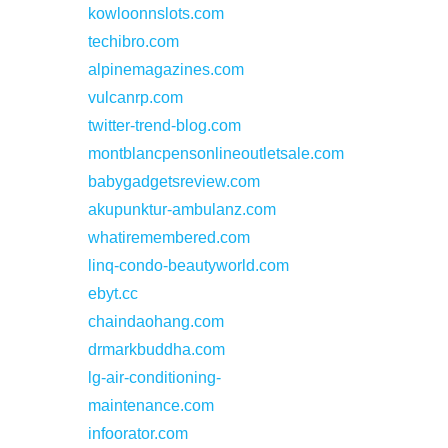
kowloonnslots.com
techibro.com
alpinemagazines.com
vulcanrp.com
twitter-trend-blog.com
montblancpensonlineoutletsale.com
babygadgetsreview.com
akupunktur-ambulanz.com
whatiremembered.com
linq-condo-beautyworld.com
ebyt.cc
chaindaohang.com
drmarkbuddha.com
lg-air-conditioning-
maintenance.com
infoorator.com