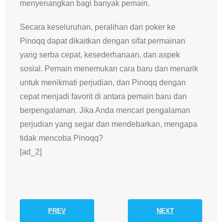
menyenangkan bagi banyak pemain.
Secara keseluruhan, peralihan dari poker ke
Pinoqq dapat dikaitkan dengan sifat permainan
yang serba cepat, kesederhanaan, dan aspek
sosial. Pemain menemukan cara baru dan menarik
untuk menikmati perjudian, dan Pinoqq dengan
cepat menjadi favorit di antara pemain baru dan
berpengalaman. Jika Anda mencari pengalaman
perjudian yang segar dan mendebarkan, mengapa
tidak mencoba Pinoqq?
[ad_2]
PREV
NEXT