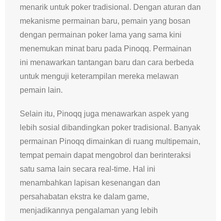
menarik untuk poker tradisional. Dengan aturan dan
mekanisme permainan baru, pemain yang bosan
dengan permainan poker lama yang sama kini
menemukan minat baru pada Pinoqq. Permainan
ini menawarkan tantangan baru dan cara berbeda
untuk menguji keterampilan mereka melawan
pemain lain.
Selain itu, Pinoqq juga menawarkan aspek yang
lebih sosial dibandingkan poker tradisional. Banyak
permainan Pinoqq dimainkan di ruang multipemain,
tempat pemain dapat mengobrol dan berinteraksi
satu sama lain secara real-time. Hal ini
menambahkan lapisan kesenangan dan
persahabatan ekstra ke dalam game,
menjadikannya pengalaman yang lebih