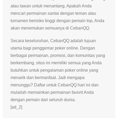
atau lawan untuk menantang. Apakah Anda
mencari permainan santai dengan teman atau
turnamen berisiko tinggi dengan pemain top, Anda
akan menemukan semuanya di CebanQQ.
Secara keseluruhan, CebanQQ adalah tujuan
utama bagi penggemar poker online. Dengan
berbagai permainan, promosi, dan komunitas yang
berkembang, situs ini memiliki semua yang Anda
butuhkan untuk pengalaman poker online yang
menarik dan bermanfaat. Jadi mengapa
menunggu? Daftar untuk CebanQQ hari ini dan
mulailah memainkan permainan favorit Anda
dengan pemain dari seluruh dunia.
[ad_2]