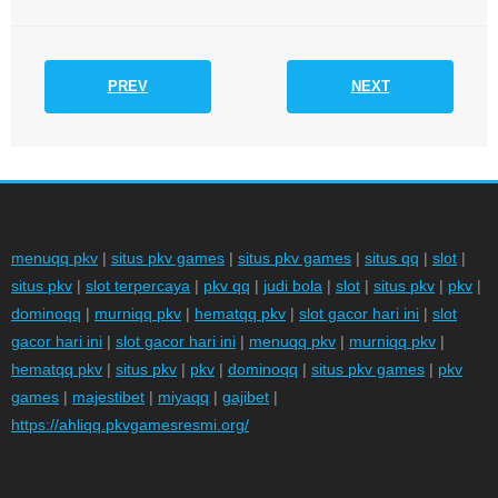
PREV
NEXT
menuqq pkv
|
situs pkv games
|
situs pkv games
|
situs qq
|
slot
|
situs pkv
|
slot terpercaya
|
pkv qq
|
judi bola
|
slot
|
situs pkv
|
pkv
|
dominoqq
|
murniqq pkv
|
hematqq pkv
|
slot gacor hari ini
|
slot
gacor hari ini
|
slot gacor hari ini
|
menuqq pkv
|
murniqq pkv
|
hematqq pkv
|
situs pkv
|
pkv
|
dominoqq
|
situs pkv games
|
pkv
games
|
majestibet
|
miyaqq
|
gajibet
|
https://ahliqq.pkvgamesresmi.org/