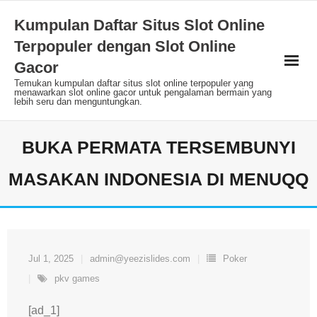
Skip
Kumpulan Daftar Situs Slot Online
to
Terpopuler dengan Slot Online
content
Gacor
Temukan kumpulan daftar situs slot online terpopuler yang
menawarkan slot online gacor untuk pengalaman bermain yang
lebih seru dan menguntungkan.
BUKA PERMATA TERSEMBUNYI
MASAKAN INDONESIA DI MENUQQ
Jul 1, 2025
admin@yeezislides.com
Poker
pkv games
[ad_1]