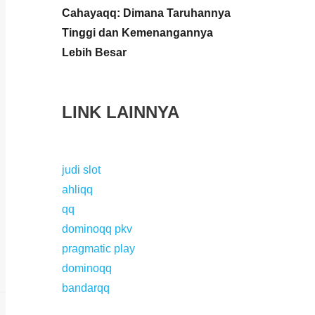
Cahayaqq: Dimana Taruhannya
Tinggi dan Kemenangannya
Lebih Besar
LINK LAINNYA
judi slot
ahliqq
qq
dominoqq pkv
pragmatic play
dominoqq
bandarqq