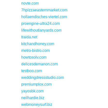
novte.com
7hpizzaeasternmarket.com
hollaendisches-viertel.com
proengine-ultra24.com
lifewithoutlanyards.com
traida.net
kitchandhoney.com
metro-bistro.com
howtosolv.com
delicesdemanon.com
testboo.com
weddingdressstudio.com
premiumplox.com
yayosbk.com
neilhardie.biz
webmoneysurf.biz