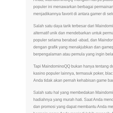
populer ini menawarkan berbagai permaina
menjadikannya favorit di antara gamer di sel
Salah satu daya tarik terbesar dari Maind
alternatif unik dan mendebarkan untuk perma
populer selama berabad -abad, dan Maindom
dengan grafik yang menakjubkan dan gamep
berpengalaman atau pemula yang ingin bela
Tapi MaindominoQQ bukan hanya tentang do
kasino populer lainnya, termasuk poker, blac
Anda tidak akan pernah kehabisan game ba
Salah satu hal yang membedakan Maindomino
hadiahnya yang murah hati. Saat Anda mend
dan promosi yang dapat membantu Anda 