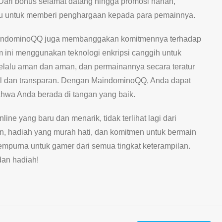
Dari bonus selamat datang hingga promosi harian,
 untuk memberi penghargaan kepada para pemainnya.
aindominoQQ juga membanggakan komitmennya terhadap
 ini menggunakan teknologi enkripsi canggih untuk
elalu aman dan aman, dan permainannya secara teratur
il dan transparan. Dengan MaindominoQQ, Anda dapat
ahwa Anda berada di tangan yang baik.
ne yang baru dan menarik, tidak terlihat lagi dari
 hadiah yang murah hati, dan komitmen untuk bermain
empurna untuk gamer dari semua tingkat keterampilan.
dan hadiah!