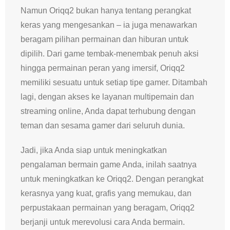
Namun Oriqq2 bukan hanya tentang perangkat
keras yang mengesankan – ia juga menawarkan
beragam pilihan permainan dan hiburan untuk
dipilih. Dari game tembak-menembak penuh aksi
hingga permainan peran yang imersif, Oriqq2
memiliki sesuatu untuk setiap tipe gamer. Ditambah
lagi, dengan akses ke layanan multipemain dan
streaming online, Anda dapat terhubung dengan
teman dan sesama gamer dari seluruh dunia.
Jadi, jika Anda siap untuk meningkatkan
pengalaman bermain game Anda, inilah saatnya
untuk meningkatkan ke Oriqq2. Dengan perangkat
kerasnya yang kuat, grafis yang memukau, dan
perpustakaan permainan yang beragam, Oriqq2
berjanji untuk merevolusi cara Anda bermain.