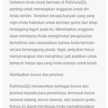
Sebelum Anda mulai bermain di RahAsiaQQ,
penting untuk menetapkan anggaran untuk diri
Anda sendiri. Tentukan berapa banyak uang yang
ingin Anda habiskan untuk bermain game dan tetap
berpegang teguh pada itu. Menetapkan anggaran
akan membantu Anda menghindari pengeluaran
berlebihan dan memastikan bahwa Anda bermain
secara bertanggung jawab. Ingat, perjudian harus
menyenangkan dan menghibur, jadi pastikan untuk
bertaruh hanya apa yang Anda mampu untuk kalah.
Manfaatkan bonus dan promosi
RahAsiaQQ menawarkan berbagai bonus dan
promosi kepada para pemainnya, termasuk bonus
selamat datang, bonus setoran, dan putaran gratis.
Bonus ini dapat membantu Anda memaksimalkan