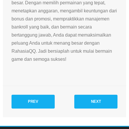
besar. Dengan memilih permainan yang tepat,
menetapkan anggaran, mengambil keuntungan dari
bonus dan promosi, mempraktikkan manajemen
bankroll yang baik, dan bermain secara
bertanggung jawab, Anda dapat memaksimalkan
peluang Anda untuk menang besar dengan
RahasiaQQ. Jadi bersiaplah untuk mulai bermain
game dan semoga sukses!
PREV
NEXT